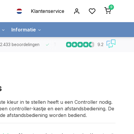
0
Klantenservice
Informatie
9.2
t 2.433 beoordelingen
Top kwaliteit LED strips
met 5 jaar garanti
s
 kleur in te stellen heeft u een Controller nodig.
 een controller-kastje en een afstandsbediening. De
 de afstandsbediening worden bediend.