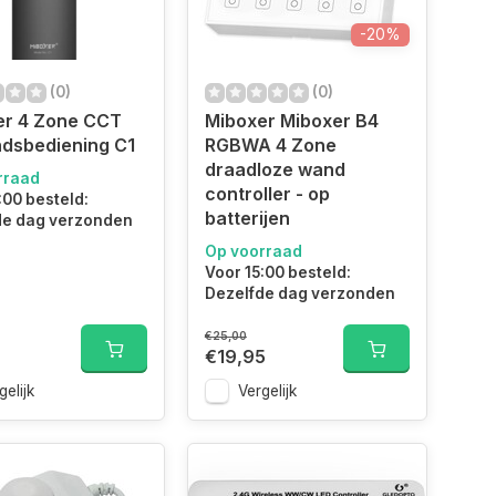
-20%
(0)
(0)
er 4 Zone CCT
Miboxer Miboxer B4
dsbediening C1
RGBWA 4 Zone
draadloze wand
rraad
controller - op
:00 besteld:
batterijen
de dag verzonden
Op voorraad
Voor 15:00 besteld:
Dezelfde dag verzonden
€25,00
0
€19,95
gelijk
Vergelijk