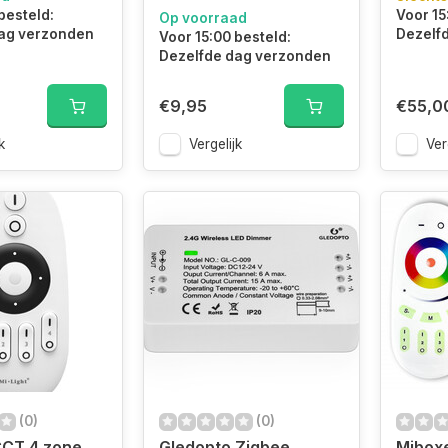
besteld:
Voor 15
Op voorraad
ag verzonden
Dezelf
Voor 15:00 besteld:
Dezelfde dag verzonden
€9,95
€55,0
k
Vergelijk
Ver
(0)
(0)
CCT 4 zone
Gledopto Zigbee
Mibox