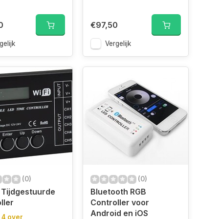
0
€97,50
gelijk
Vergelijk
(0)
(0)
Tijdgestuurde
Bluetooth RGB
ller
Controller voor
Android en iOS
 4 over