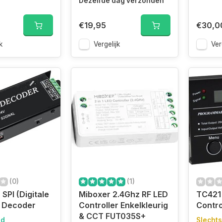
Dezelfde dag verzonden
€19,95
€30,0
k
Vergelijk
Ver
(0)
(1)
SPI (Digitale
Miboxer 2.4Ghz RF LED
TC421 
) Decoder
Controller Enkelkleurig
Contro
& CCT FUT035S+
ad
Slechts