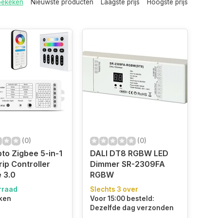
bekeken
Nieuwste producten
Laagste prijs
Hoogste prijs
(0)
(0)
to Zigbee 5-in-1
DALI DT8 RGBW LED
rip Controller
Dimmer SR-2309FA
 3.0
RGBW
rraad
Slechts 3 over
ken
Voor 15:00 besteld:
Dezelfde dag verzonden