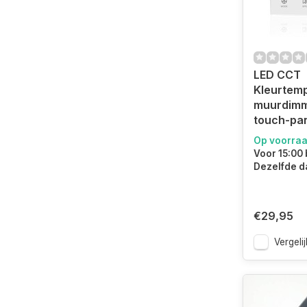
LED CCT
Kleurtem
muurdimm
touch-pan
Op voorra
Voor 15:00 
Dezelfde d
€29,95
Vergelij