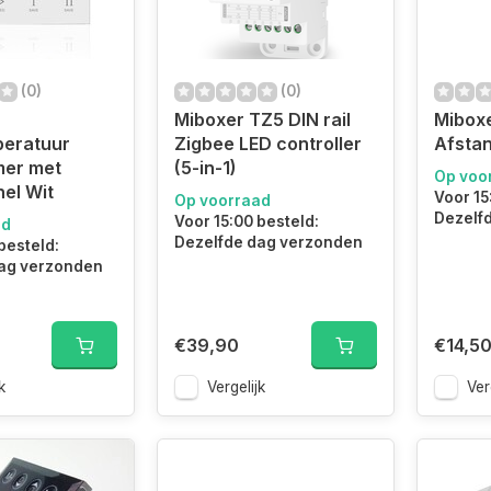
(0)
(0)
Miboxer TZ5 DIN rail
Mibox
peratuur
Zigbee LED controller
Afstan
er met
(5-in-1)
Op voo
el Wit
Voor 15
Op voorraad
Dezelf
Voor 15:00 besteld:
ad
Dezelfde dag verzonden
besteld:
ag verzonden
€39,90
€14,5
k
Vergelijk
Ver