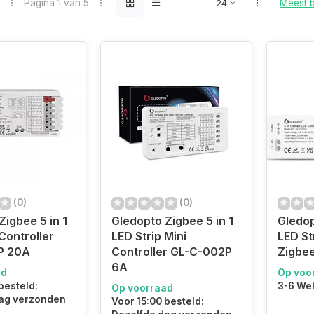
Pagina 1 van 5
Meest 
(0)
(0)
Zigbee 5 in 1
Gledopto Zigbee 5 in 1
Gledop
Controller
LED Strip Mini
LED St
P 20A
Controller GL-C-002P
Zigbee
6A
ad
Op voo
besteld:
3-6 We
Op voorraad
ag verzonden
Voor 15:00 besteld: