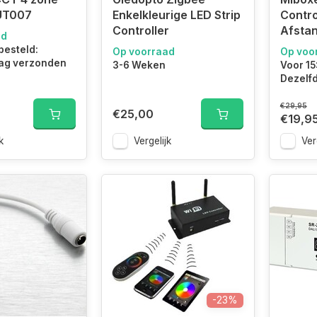
UT007
Enkelkleurige LED Strip
Contro
Controller
Afsta
ad
besteld:
Op voorraad
Op voo
ag verzonden
3-6 Weken
Voor 15
Dezelf
€29,95
€25,00
€19,9
k
Vergelijk
Ver
-23%