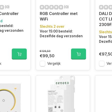
(0)
(0)
Controller
RGB Controller met
DALI D
WiFi
CCT L
ad
2309F
besteld:
Slechts 2 over
ag verzonden
Voor 15:00 besteld:
Slechts
Dezelfde dag verzonden
Voor 15
Dezelf
€129,50
€97,5
€99,50
k
Vergelijk
Ver