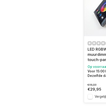
LED RGB
muurdimm
touch-pa
Op voorra
Voor 15:00 
Dezelfde d
€46,50
€29,95
Vergelij