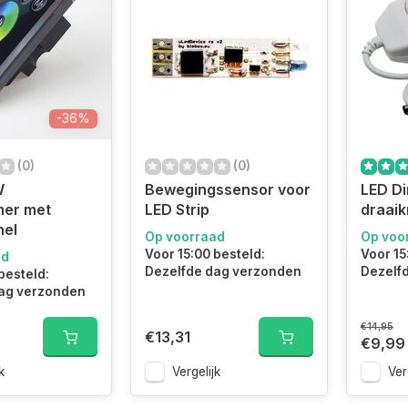
-36%
(0)
(0)
W
Bewegingssensor voor
LED D
er met
LED Strip
draai
nel
Op voorraad
Op voo
Voor 15:00 besteld:
Voor 15
ad
Dezelfde dag verzonden
Dezelf
besteld:
ag verzonden
€14,95
€13,31
€9,99
k
Vergelijk
Ver