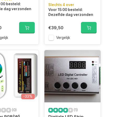
:00 besteld:
Slechts 4 over
de dag verzonden
Voor 15:00 besteld:
Dezelfde dag verzonden
0
€39,50
gelijk
Vergelijk
-33%
(0)
(1)
er RGB(W)
Digitale LED Strip