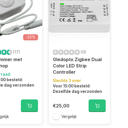
-33%
(17)
(0)
immer met
Gledopto Zigbee Dual
knop
Color LED Strip
Controller
rraad
:00 besteld:
Slechts 3 over
de dag verzonden
Voor 15:00 besteld:
Dezelfde dag verzonden
€25,00
gelijk
Vergelijk