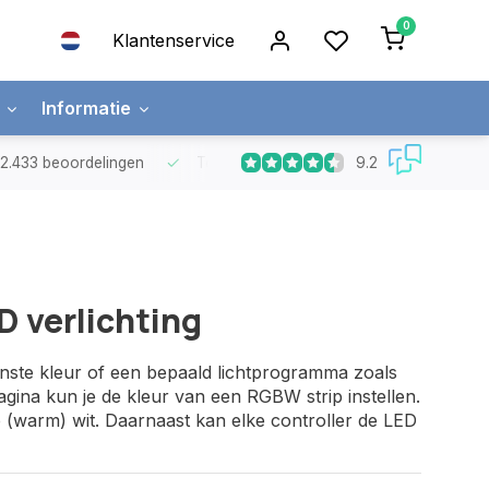
0
Klantenservice
Informatie
9.2
t 2.433 beoordelingen
Top kwaliteit LED strips
met 5 jaar garanti
 verlichting
enste kleur of een bepaald lichtprogramma zoals
ina kun je de kleur van een RGBW strip instellen.
(warm) wit. Daarnaast kan elke controller de LED