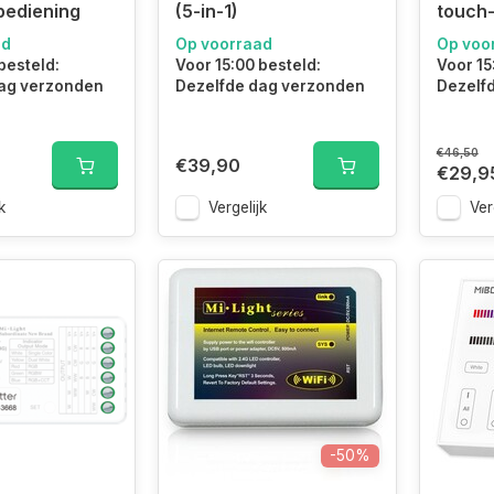
bediening
(5-in-1)
touch
ad
Op voorraad
Op voo
besteld:
Voor 15:00 besteld:
Voor 15
ag verzonden
Dezelfde dag verzonden
Dezelf
€46,50
€39,90
€29,9
k
Vergelijk
Ver
-50%