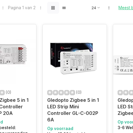
Pagina 1 van 2
Meest 
(0)
(0)
Zigbee 5 in 1
Gledopto Zigbee 5 in 1
Gledop
Controller
LED Strip Mini
LED St
P 20A
Controller GL-C-002P
Zigbee
6A
ad
Op voo
besteld:
3-6 We
Op voorraad