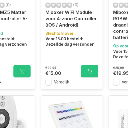
(0)
(0)
SMZ5 Matter
Miboxer WiFi Module
Mibox
controller 5-
voor 4-zone Controller
RGBW 
(iOS / Android)
draad
contro
ad
Slechts 8 over
batter
besteld:
Voor 15:00 besteld:
ag verzonden
Dezelfde dag verzonden
Op voo
Voor 15
Dezelf
€29,95
€25,00
€15,00
€19,9
k
Vergelijk
Ver