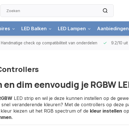
ires
LED Balken
LED Lampen
Aanbiedingen
Handmatige check
op compatibiliteit van onderdelen
9.2/10
ui
ontrollers
 en dim eenvoudig je RGBW LED
RGBW
LED strip en wil je deze kunnen instellen op de gew
snel veranderende kleuren? Met de controllers op deze pag
 kleur kiezen uit het RGB spectrum of de
kleur instellen
op 
mmen
.