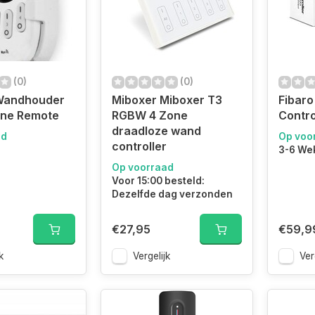
(0)
(0)
Wandhouder
Miboxer Miboxer T3
Fibaro
one Remote
RGBW 4 Zone
Contro
draadloze wand
ad
Op voo
controller
3-6 We
Op voorraad
Voor 15:00 besteld:
Dezelfde dag verzonden
€27,95
€59,9
k
Vergelijk
Ver