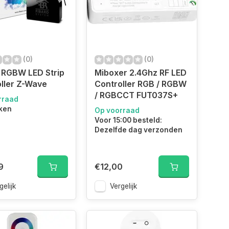
(0)
(0)
 RGBW LED Strip
Miboxer 2.4Ghz RF LED
ller Z-Wave
Controller RGB / RGBW
/ RGBCCT FUT037S+
rraad
ken
Op voorraad
Voor 15:00 besteld:
Dezelfde dag verzonden
9
€12,00
gelijk
Vergelijk