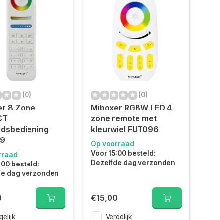
(0)
(0)
er 8 Zone
Miboxer RGBW LED 4
CT
zone remote met
ndsbediening
kleurwiel FUT096
89
Op voorraad
Voor 15:00 besteld:
rraad
Dezelfde dag verzonden
:00 besteld:
de dag verzonden
0
€15,00
gelijk
Vergelijk