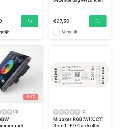
Dezelfde dag verzonden
0
€97,50
gelijk
Vergelijk
-36%
(0)
(0)
GBW
Miboxer RGB(W)(CCT)
immer met
3-in-1 LED Controller