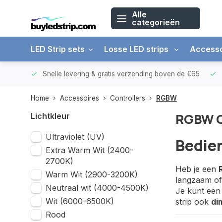
Alle
categorieën
LED Strip sets
Losse LED strips
Accesso
arantie
Snelle levering &
gratis verzending boven de €65
Home
Accessoires
Controllers
RGBW
RGBW C
Lichtkleur
Ultraviolet (UV)
Bedien
Extra Warm Wit (2400-
2700K)
Heb je een
Warm Wit (2900-3200K)
langzaam of 
Neutraal wit (4000-4500K)
Je kunt een
Wit (6000-6500K)
strip ook
di
Rood