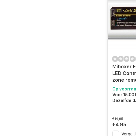
Miboxer 
LED Contr
zone rem
Op voorra
Voor 15:00 
Dezelfde d
€14,95
€4,95
Vergelij