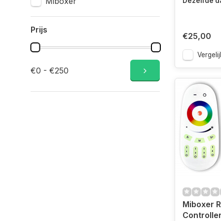
Miboxer
Dezelfde d
Prijs
€25,00
Vergelij
€0 - €250
Miboxer 
Controlle