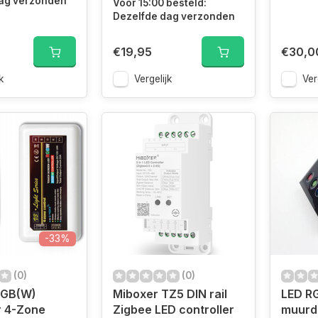
ag verzonden
Voor 15:00 besteld:
Dezelfde dag verzonden
€19,95
€30,0
k
Vergelijk
Ver
-33%
(0)
(0)
RGB(W)
Miboxer TZ5 DIN rail
LED R
r 4-Zone
Zigbee LED controller
muurd