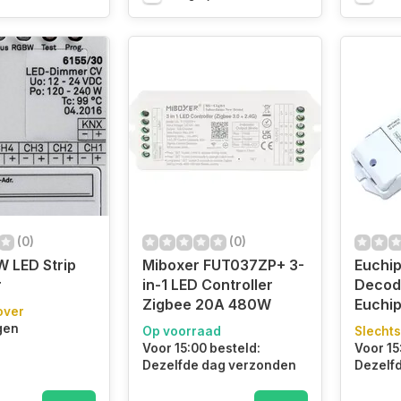
(0)
(0)
 LED Strip
Miboxer FUT037ZP+ 3-
Euchi
r
in-1 LED Controller
Decod
Zigbee 20A 480W
Euchi
over
gen
Op voorraad
Slechts
Voor 15:00 besteld:
Voor 15
Dezelfde dag verzonden
Dezelf