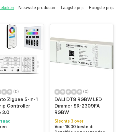
bekeken
Nieuwste producten
Laagste prijs
Hoogste prijs
(0)
(0)
to Zigbee 5-in-1
DALI DT8 RGBW LED
rip Controller
Dimmer SR-2309FA
 3.0
RGBW
rraad
Slechts 3 over
ken
Voor 15:00 besteld: