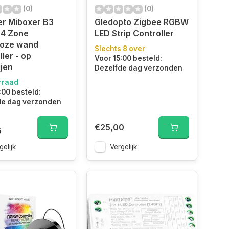
(0)
(0)
er Miboxer B3
Gledopto Zigbee RGBW
4 Zone
LED Strip Controller
loze wand
Slechts 8 over
ller - op
Voor 15:00 besteld:
ijen
Dezelfde dag verzonden
rraad
:00 besteld:
de dag verzonden
€25,00
5
gelijk
Vergelijk