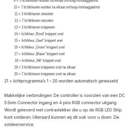
9 = 3 lichtkleuren worden na elkaar omhoog-/omlaaggedimd
10 = 7 lichtkleuren worden na elkaar omhoog-/omlaaggedimd
11 = 3 lichtkleuren wisselen
12 = 7 lichtkleuren wisselen
13 = 3 lichtkleuren knipperen
14 = lichtkleur „Rood“ knippert snel
15 = lichtkleur „Geel“ knippert snel
16 = lichtkleur „Groen“ knippert snel
17 = lichtkleur „Blauw“ knippert snel
18 = lichtkleur „Wit“ knippert snel
19 = 3 lichtkleuren knipperen snel na elkaar
20 = 7 lichtkleuren knipperen snel na elkaar
21 = lichtprogramma’s 1 – 20 worden automatisch gewisseld
Makkelijke verbindingen: De controller is voorzien van een DC
5.5mm Connector ingang en 4 pins RGB connector uitgang.
Wordt geleverd met contrastekker die u op de RGB LED Strip
kunt solderen.
Uiteraard kunnen wij dit ook voor u doen: Zie
soldeerservice.