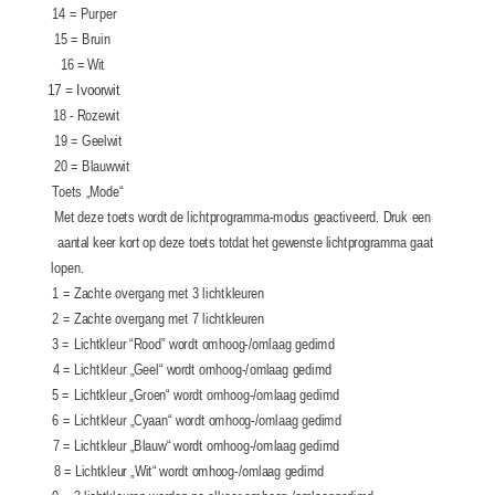
14 = Purper
15 = Bruin
16 = Wit
17 = Ivoorwit
18 - Rozewit
19 = Geelwit
20 = Blauwwit
Toets „Mode“
Met deze toets wordt de lichtprogramma-modus geactiveerd. Druk een
aantal keer kort op deze toets totdat het gewenste lichtprogramma gaat
lopen.
1 = Zachte overgang met 3 lichtkleuren
2 = Zachte overgang met 7 lichtkleuren
3 = Lichtkleur “Rood” wordt omhoog-/omlaag gedimd
4 = Lichtkleur „Geel“ wordt omhoog-/omlaag gedimd
5 = Lichtkleur „Groen“ wordt omhoog-/omlaag gedimd
6 = Lichtkleur „Cyaan“ wordt omhoog-/omlaag gedimd
7 = Lichtkleur „Blauw“ wordt omhoog-/omlaag gedimd
8 = Lichtkleur „Wit“ wordt omhoog-/omlaag gedimd