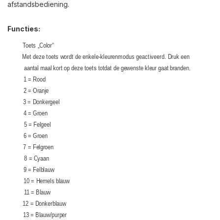
afstandsbediening.
Functies:
Toets „Color“
Met deze toets wordt de enkele-kleurenmodus geactiveerd. Druk een
aantal maal kort op deze toets totdat de gewenste kleur gaat branden.
1 = Rood
2 = Oranje
3 = Donkergeel
4 = Groen
5 = Felgeel
6 = Groen
7 = Felgroen
8 = Cyaan
9 = Felblauw
10 = Hemels blauw
11 = Blauw
12 = Donkerblauw
13 = Blauw/purper