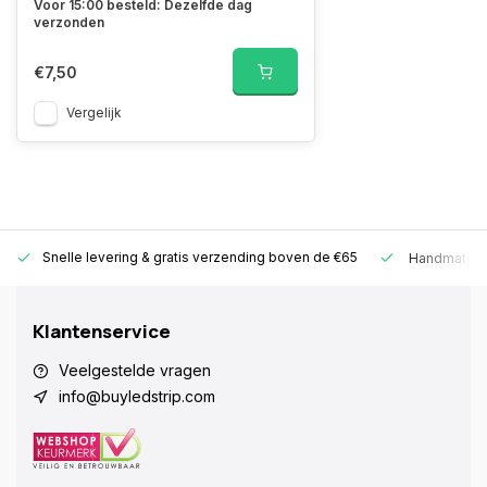
Voor 15:00 besteld: Dezelfde dag
verzonden
€7,50
Vergelijk
Snelle levering &
gratis verzending boven de €65
Handmatige
Klantenservice
Veelgestelde vragen
info@buyledstrip.com