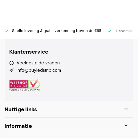
Snelle levering &
gratis verzending boven de €65
Handmatige
Klantenservice
Veelgestelde vragen
info@buyledstrip.com
Nuttige links
Informatie