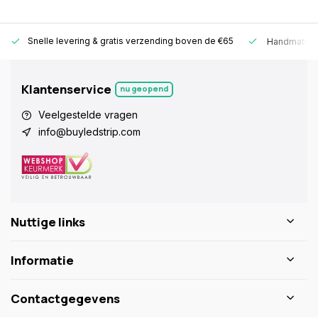
Snelle levering &
gratis verzending boven de €65
Handmatige
Klantenservice
nu geopend
Veelgestelde vragen
info@buyledstrip.com
Nuttige links
Informatie
Contactgegevens