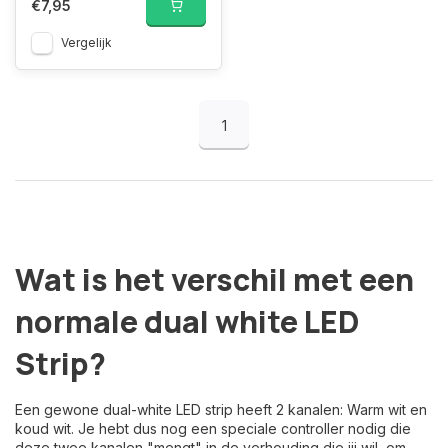
€7,95
Vergelijk
1
Wat is het verschil met een
normale dual white LED
Strip?
Een gewone dual-white LED strip heeft 2 kanalen: Warm wit en
koud wit. Je hebt dus nog een speciale controller nodig die
deze twee kanalen "mengt" in de verhouding die jij wil, om