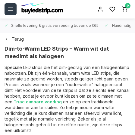
0
Snelle levering &
gratis verzending boven de €65
Handmatige
Terug
Dim-to-Warm LED Strips – Warm wit dat
meedimt als halogeen
Speciale LED strips die het dim-gedrag van een halogeenlamp
nabootsen. Dit zijn één-kanaals, warm witte LED strips, die
naarmate ze gedimd worden, steeds geliger licht gaan geven.
Precies zoals wanneer je een "ouderwetse" halogeenspot
dimt! Het voordeel van deze strips is dat ze slechts één kanaal
hebben, zodat je ervoor kunt kiezen om ze te dimmen met
een
Triac dimbare voeding
en ze op een traditionele
wanddimmer aan te sluiten. Zo heb je mooie warm witte
verlichting die je kunt dimmen naar een sfeervol warm licht,
tegelijk met al je normale verlichting. Zeker als je al
halogeenspots gebruikt in dezelfde ruimte, zijn deze strips
een uitkomst!