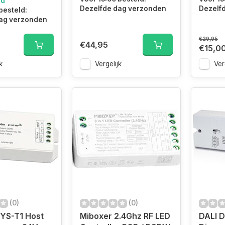
ad
Dezelfde dag verzonden
Dezelf
besteld:
ag verzonden
€29,95
€44,95
€15,0
k
Vergelijk
Ver
(0)
(0)
SYS-T1 Host
Miboxer 2.4Ghz RF LED
DALI 