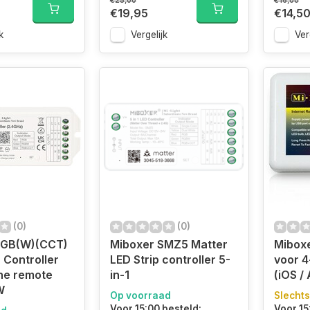
€25,00
€16,00
€19,95
€14,5
k
Vergelijk
Ver
(0)
(0)
RGB(W)(CCT)
Miboxer SMZ5 Matter
Miboxe
 Controller
LED Strip controller 5-
voor 4
ne remote
in-1
(iOS /
W
Op voorraad
Slechts
Voor 15:00 besteld:
Voor 15