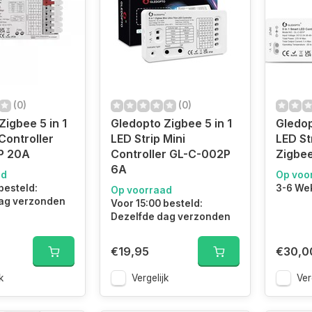
(0)
(0)
Zigbee 5 in 1
Gledopto Zigbee 5 in 1
Gledop
Controller
LED Strip Mini
LED St
P 20A
Controller GL-C-002P
Zigbee
6A
ad
Op voo
besteld:
3-6 We
Op voorraad
ag verzonden
Voor 15:00 besteld:
Dezelfde dag verzonden
€19,95
€30,0
k
Vergelijk
Ver