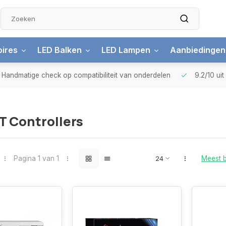
ires
LED Balken
LED Lampen
Aanbiedingen
Handmatige check
op compatibiliteit van onderdelen
9.2/10
ui
 Controllers
Pagina 1 van 1
Meest 