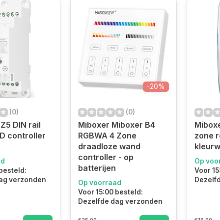
-20%
(0)
(0)
Z5 DIN rail
Miboxer Miboxer B4
Mibox
D controller
RGBWA 4 Zone
zone 
draadloze wand
kleurw
controller - op
ad
Op voo
batterijen
besteld:
Voor 15
ag verzonden
Dezelf
Op voorraad
Voor 15:00 besteld:
Dezelfde dag verzonden