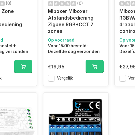
(0)
(0)
8 Zone
Miboxer Miboxer
Miboxe
Afstandsbediening
RGBWA
bediening
Zigbee RGB+CCT 7
draad
zones
contro
ad
Op voorraad
Op voo
besteld:
Voor 15:00 besteld:
Voor 15
ag verzonden
Dezelfde dag verzonden
Dezelf
€19,95
€27,9
k
Vergelijk
Ver