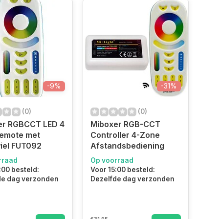
-9%
-31%
(0)
(0)
er RGBCCT LED 4
Miboxer RGB-CCT
remote met
Controller 4-Zone
iel FUT092
Afstandsbediening
rraad
Op voorraad
:00 besteld:
Voor 15:00 besteld:
de dag verzonden
Dezelfde dag verzonden