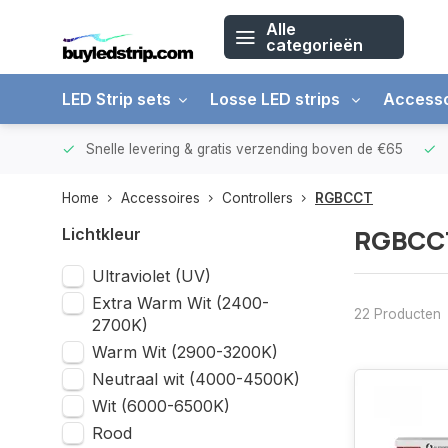
Alle
categorieën
LED Strip sets
Losse LED strips
Accesso
arantie
Snelle levering &
gratis verzending boven de €65
Home
Accessoires
Controllers
RGBCCT
RGBCCT
Lichtkleur
Ultraviolet (UV)
Extra Warm Wit (2400-
22 Producten
2700K)
Warm Wit (2900-3200K)
Neutraal wit (4000-4500K)
Wit (6000-6500K)
Rood