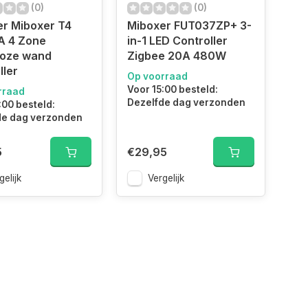
(0)
(0)
r Miboxer T4
Miboxer FUT037ZP+ 3-
 4 Zone
in-1 LED Controller
loze wand
Zigbee 20A 480W
ller
Op voorraad
Voor 15:00 besteld:
rraad
Dezelfde dag verzonden
:00 besteld:
de dag verzonden
5
€29,95
gelijk
Vergelijk