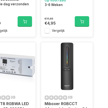
Op voorraad
de dag verzonden
3-6 Weken
€14,95
0
€4,95
gelijk
Vergelijk
(0)
(0)
DT8 RGBWA LED
Miboxer RGBCCT