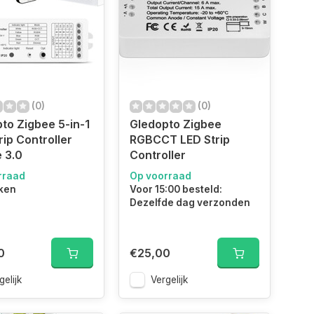
(0)
(0)
to Zigbee 5-in-1
Gledopto Zigbee
rip Controller
RGBCCT LED Strip
 3.0
Controller
rraad
Op voorraad
ken
Voor 15:00 besteld:
Dezelfde dag verzonden
0
€25,00
gelijk
Vergelijk