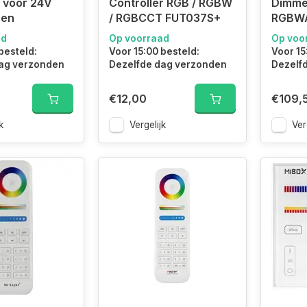
r voor 24V
Controller RGB / RGBW
Dimme
pen
/ RGBCCT FUT037S+
RGBW
ad
Op voorraad
Op voo
besteld:
Voor 15:00 besteld:
Voor 15
ag verzonden
Dezelfde dag verzonden
Dezelf
€12,00
€109,
k
Vergelijk
Ver