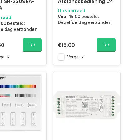
r SR-2309EA-
Afstandsbediening C4
A
Op voorraad
Voor 15:00 besteld:
rraad
Dezelfde dag verzonden
:00 besteld:
de dag verzonden
50
€15,00
gelijk
Vergelijk