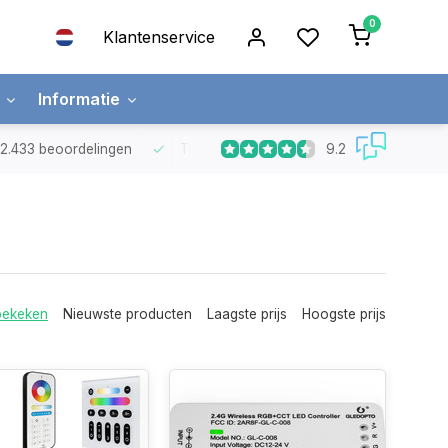
0
Klantenservice
Informatie
9.2
t 2.433 beoordelingen
Top kwaliteit LED strips
met 5 jaar garanti
bekeken
Nieuwste producten
Laagste prijs
Hoogste prijs