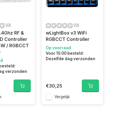
(0)
(0)
.4Ghz RF &
wLightBox v3 WiFi
D Controller
RGBCCT Controller
BW / RGBCCT
Op voorraad
+
Voor 15:00 besteld:
Dezelfde dag verzonden
ad
besteld:
ag verzonden
€30,25
k
Vergelijk