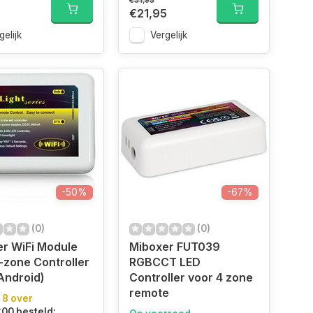
€31,95
0
€21,95
gelijk
Vergelijk
-50%
-67%
(0)
(0)
r WiFi Module
Miboxer FUT039
-zone Controller
RGBCCT LED
 Android)
Controller voor 4 zone
remote
 8 over
:00 besteld: