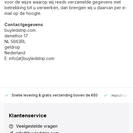
voor de wijze waarop wij reeds verzamelde gegevens met
betrekking tot u verwerken, dan brengen wij u daarvan per e-
mail op de hoogte.
Contactgegevens
buyledstrip.com
denethor 17
NL 5663RL
geldrop
Nederland
E: info[at]buyledstrip.com
Snelle levering &
gratis verzending boven de €65
Handmatige
Klantenservice
Veelgestelde vragen