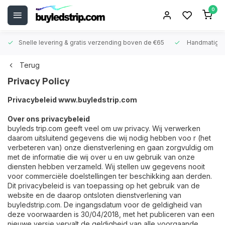
0
Snelle levering &
gratis verzending boven de €65
Handmatige
Terug
Privacy Policy
Privacybeleid www.buyledstrip.com
Over ons privacybeleid
buyleds trip.com geeft veel om uw privacy. Wij verwerken
daarom uitsluitend gegevens die wij nodig hebben voo r (het
verbeteren van) onze dienstverlening en gaan zorgvuldig om
met de informatie die wij over u en uw gebruik van onze
diensten hebben verzameld. Wij stellen uw gegevens nooit
voor commerciële doelstellingen ter beschikking aan derden.
Dit privacybeleid is van toepassing op het gebruik van de
website en de daarop ontsloten dienstverlening van
buyledstrip.com. De ingangsdatum voor de geldigheid van
deze voorwaarden is 30/04/2018, met het publiceren van een
nieuwe versie vervalt de geldigheid van alle voorgaande