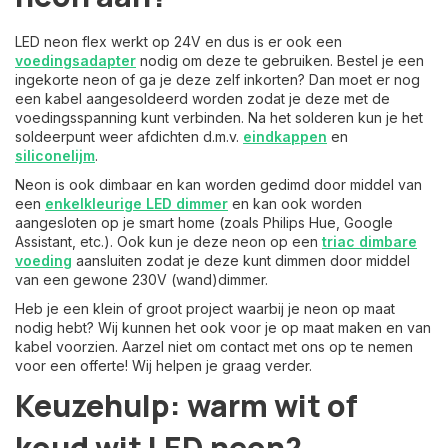
LED neon flex werkt op 24V en dus is er ook een
voedingsadapter
nodig om deze te gebruiken. Bestel je een
ingekorte neon of ga je deze zelf inkorten? Dan moet er nog
een kabel aangesoldeerd worden zodat je deze met de
voedingsspanning kunt verbinden. Na het solderen kun je het
soldeerpunt weer afdichten d.m.v.
eindkappen
en
siliconelijm
.
Neon is ook dimbaar en kan worden gedimd door middel van
een
enkelkleurige LED dimmer
en kan ook worden
aangesloten op je smart home (zoals Philips Hue, Google
Assistant, etc.). Ook kun je deze neon op een
triac dimbare
voeding
aansluiten zodat je deze kunt dimmen door middel
van een gewone 230V (wand)dimmer.
Heb je een klein of groot project waarbij je neon op maat
nodig hebt? Wij kunnen het ook voor je op maat maken en van
kabel voorzien. Aarzel niet om contact met ons op te nemen
voor een offerte! Wij helpen je graag verder.
Keuzehulp: warm wit of
koud wit LED neon?