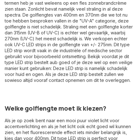
termen heb je vast weleens op een fles zonnebrandcrème
zien staan. Zonlicht bevat namelijk veel straling in al deze
spectra. De golflengtes van 400nm en 370nm die we tot nu
toe hebben besproken vallen in de "UV-A" categorie, deze
golflengte is niet schadelijk. Straling met een golflengte korter
dan 315nm (UV-B of UV-C) is echter wel gevaarlijk, waarbij
270nm (UV-C) het meest schadelijk is. We verkopen echter
ook UV-C LED strips in de golflengte van +/- 275nm. Dit type
LED strip wordt vaak in de industriële of medische sector
gebruikt voor bijvoorbeeld ontsmetting. Bekijk voordat je dit
type LED strip bestelt aub goed of je deze wel op een veilige
manier kunt gebruiken: Deze LED strip is namelijk schadelijk
voor huid en ogen. Als je deze LED strip bestelt zullen we
sowieso altijd vooraf contact opnemen om dit te overleggen.
Welke golflengte moet ik kiezen?
Als je op zoek bent naar een mooi puur violet licht voor
accentverlichting en als je het licht ook echt goed wil kunnen
zien, en het fluorescerende effect iets minder belangrijk is,
kies dan voor 400nm. Dit type LED strip is perfect voor