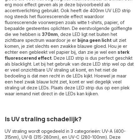
erg mooi effect geven als je deze bijvoorbeeld als
accentverlichting gebruikt. Ook heeft de 400nm UV LED strip
nog steeds het fluorescerende effect waardoor
fluorescerende voorwerpen zoals witte t-shirts, papier, of
bepaalde gesteentes oplichten. De eerstvolgende golflengte
die we hebben is
370nm
, deze LED ligt net buiten het
zichtbare spectrum waardoor je er
bijna geen licht
uit ziet
komen, je ziet slechts een zwakke blauwe gloed. Hou je er
echter een gebleekt vel papier bij, dan zie je wel een
sterk
fluorescerend effect
. Deze LED strip is dus perfect geschikt
als blacklight. Let bij het gebruik van deze LED strip wel op dat
er veel onzichtbare UV straling uit komt, en het niet de
bedoeling is dat men recht in de LEDs kijkt. Hoewel je maar
een heel zwak blauw licht ziet, komt er wel degelijk veel
straling uit deze LEDs. Plaats deze LED strip dus op een plek
waar iemand niet direct in de LEDs kan kijken.
Is UV straling schadelijk?
UV straling wordt opgedeeld in 3 categorieën: UV-A (400-
315nm), UV-B (315-280nm), en UV-C (280-100nm). Deze