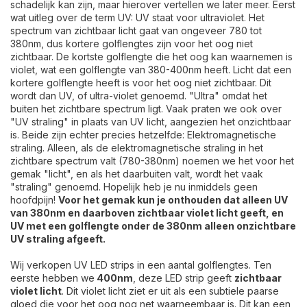
schadelijk kan zijn, maar hierover vertellen we later meer. Eerst
wat uitleg over de term UV: UV staat voor ultraviolet. Het
spectrum van zichtbaar licht gaat van ongeveer 780 tot
380nm, dus kortere golflengtes zijn voor het oog niet
zichtbaar. De kortste golflengte die het oog kan waarnemen is
violet, wat een golflengte van 380-400nm heeft. Licht dat een
kortere golflengte heeft is voor het oog niet zichtbaar. Dit
wordt dan UV, of ultra-violet genoemd. "Ultra" omdat het
buiten het zichtbare spectrum ligt. Vaak praten we ook over
"UV straling" in plaats van UV licht, aangezien het onzichtbaar
is. Beide zijn echter precies hetzelfde: Elektromagnetische
straling. Alleen, als de elektromagnetische straling in het
zichtbare spectrum valt (780-380nm) noemen we het voor het
gemak "licht", en als het daarbuiten valt, wordt het vaak
"straling" genoemd. Hopelijk heb je nu inmiddels geen
hoofdpijn!
Voor het gemak kun je onthouden dat alleen UV
van 380nm en daarboven zichtbaar violet licht geeft, en
UV met een golflengte onder de 380nm alleen onzichtbare
UV straling afgeeft.
Wij verkopen UV LED strips in een aantal golflengtes. Ten
eerste hebben we
400nm
, deze LED strip geeft
zichtbaar
violet licht
. Dit violet licht ziet er uit als een subtiele paarse
gloed die voor het oog nog net waarneembaar is. Dit kan een