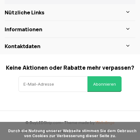
Nützliche Links
Informationen
Kontaktdaten
Keine Aktionen oder Rabatte mehr verpassen?
Abonnieren
© BuyLEDStrip.com
- Theme made by
Webdinge
AGB
Widerrufsbelehrung
Datenschutz
Sitemap
      Durch die Nutzung unserer Webseite stimmen Sie dem Gebrauch 
von Cookies zur Verbesserung dieser Seite zu.
