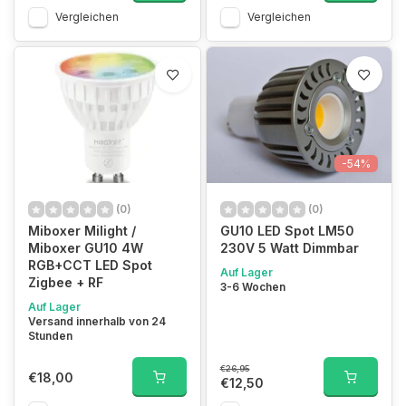
Vergleichen
Vergleichen
-54%
(0)
(0)
Miboxer Milight /
GU10 LED Spot LM50
Miboxer GU10 4W
230V 5 Watt Dimmbar
RGB+CCT LED Spot
Auf Lager
Zigbee + RF
3-6 Wochen
Auf Lager
Versand innerhalb von 24
Stunden
€26,95
€18,00
€12,50