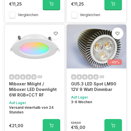
€11,25
€11,25
Vergleichen
Vergleichen
-49%
(0)
(0)
Miboxer Milight /
GU5.3 LED Spot LM90
Miboxer LED Downlight
12V 9 Watt Dimmbar
6W RGB+CCT RF
Auf Lager
3-6 Wochen
Auf Lager
Versand innerhalb von 24
Stunden
€29,50
€21,00
€15,00