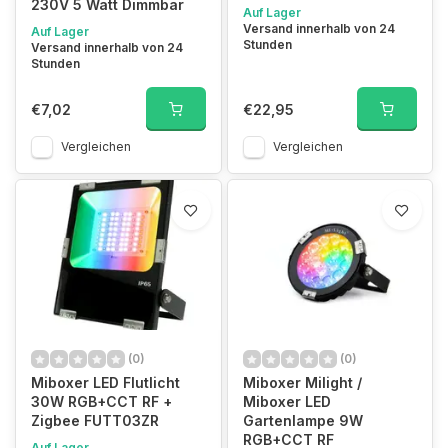
230V 5 Watt Dimmbar
Auf Lager
Versand innerhalb von 24
Auf Lager
Stunden
Versand innerhalb von 24
Stunden
€7,02
€22,95
Vergleichen
Vergleichen
(0)
(0)
Miboxer LED Flutlicht
Miboxer Milight /
30W RGB+CCT RF +
Miboxer LED
Zigbee FUTT03ZR
Gartenlampe 9W
RGB+CCT RF
Auf Lager