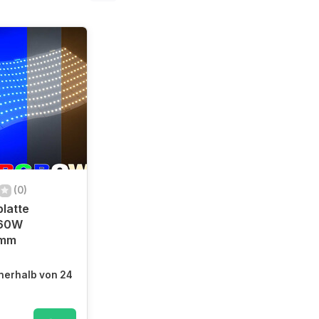
(0)
platte
60W
5mm
nerhalb von 24