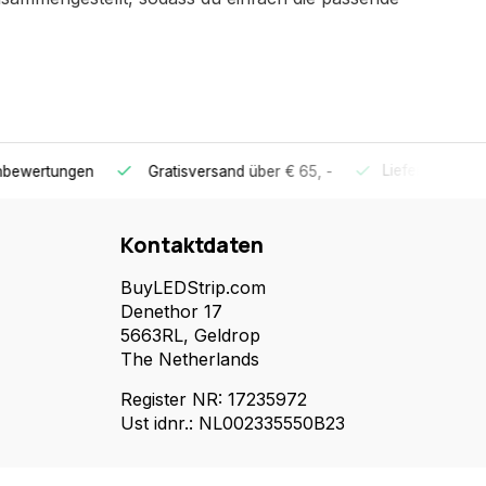
Lieferung innerhalb
ertungen
Gratisversand
über € 65, -
Kontaktdaten
BuyLEDStrip.com
Denethor 17
5663RL, Geldrop
The Netherlands
Register NR: 17235972
Ust idnr.: NL002335550B23