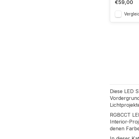
€59,00
Verglei
Diese LED S
Vordergrund
Lichtprojekt
RGBCCT LED 
Interior-Pro
denen Farber
In dieser Ka