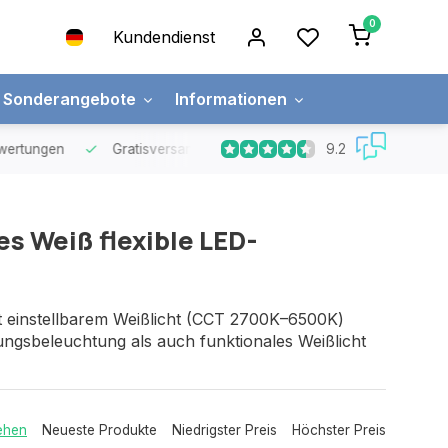
0
Kundendienst
Sonderangebote
Informationen
9.2
rtungen
Gratisversand
über € 65, -
Lieferung innerhalb 2
s Weiß flexible LED-
t einstellbarem Weißlicht (CCT 2700K–6500K)
ungsbeleuchtung als auch funktionales Weißlicht
ehen
Neueste Produkte
Niedrigster Preis
Höchster Preis