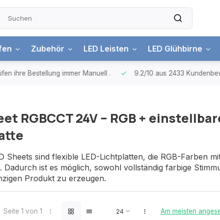
ifen
Zubehör
LED Leisten
LED Glühbirne
n ihre Bestellung immer Manuell
.
9.2/10
aus 2433 Kundenbewe
et RGBCCT 24V – RGB + einstellbare
atte
Sheets sind flexible LED-Lichtplatten, die RGB-Farben mi
 Dadurch ist es möglich, sowohl vollständig farbige Stimm
inzigen Produkt zu erzeugen.
Seite 1 von 1
Am meisten anges