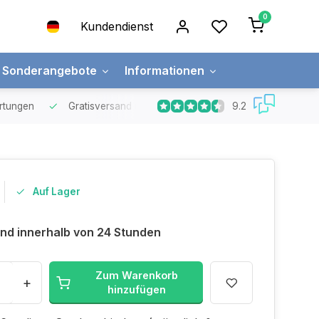
0
Kundendienst
Sonderangebote
Informationen
9.2
rtungen
Gratisversand
über € 65, -
Lieferung innerhalb 2
Auf Lager
nd innerhalb von 24 Stunden
Zum Warenkorb
+
hinzufügen