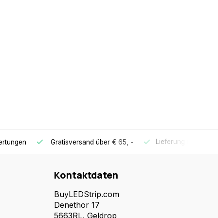
Lieferung innerhalb
ertungen
Gratisversand
über € 65, -
Kontaktdaten
BuyLEDStrip.com
Denethor 17
5663RL, Geldrop