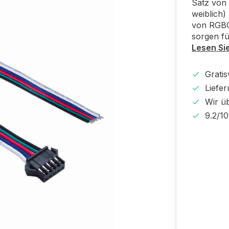
Satz von 
weiblich)
von RGBC
sorgen fü
Lesen Si
Gratis
Liefer
Wir ü
9.2/1