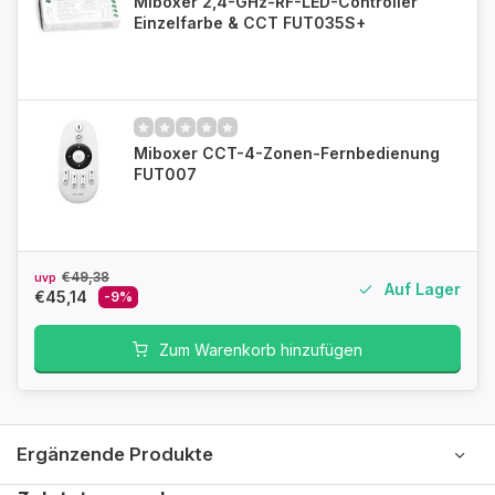
Miboxer 2,4-GHz-RF-LED-Controller
Einzelfarbe & CCT FUT035S+
Miboxer CCT-4-Zonen-Fernbedienung
FUT007
€49,38
uvp
Auf Lager
€45,14
-9%
Zum Warenkorb hinzufügen
Ergänzende Produkte