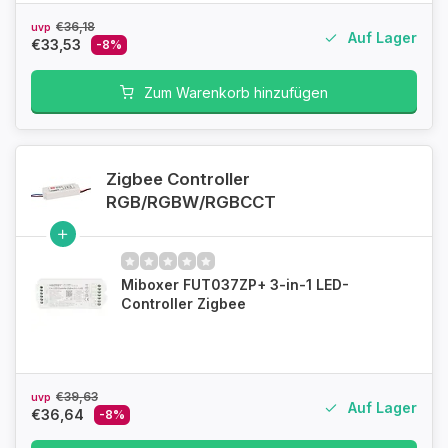
€36,18
uvp
Auf Lager
€33,53
-8%
Zum Warenkorb hinzufügen
Zigbee Controller
RGB/RGBW/RGBCCT
Miboxer FUT037ZP+ 3-in-1 LED-
Controller Zigbee
€39,63
uvp
Auf Lager
€36,64
-8%