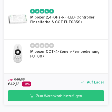
Miboxer 2,4-GHz-RF-LED-Controller
Einzelfarbe & CCT FUT035S+
Miboxer CCT-4-Zonen-Fernbedienung
FUT007
€46,37
uvp
Auf Lager
€42,13
-9%
Zum Warenkorb hinzufügen