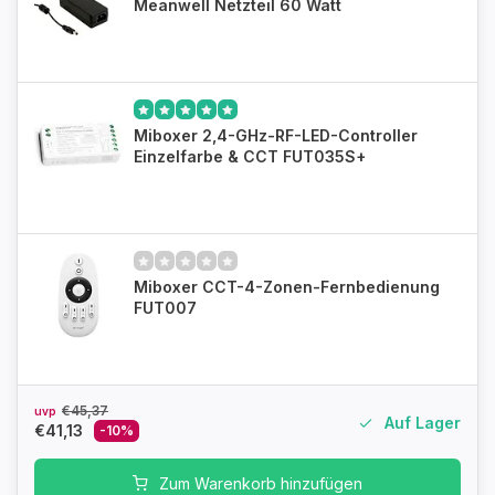
Meanwell Netzteil 60 Watt
Miboxer 2,4-GHz-RF-LED-Controller
Einzelfarbe & CCT FUT035S+
Miboxer CCT-4-Zonen-Fernbedienung
FUT007
€45,37
uvp
Auf Lager
€41,13
-10%
Zum Warenkorb hinzufügen