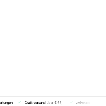
Lieferung innerhalb
ertungen
Gratisversand
über € 65, -