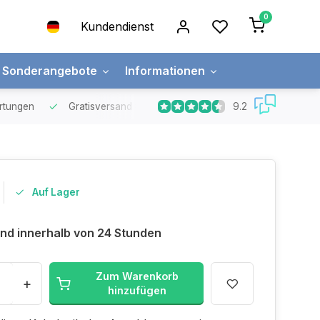
0
Kundendienst
Sonderangebote
Informationen
9.2
rtungen
Gratisversand
über € 65, -
Lieferung innerhalb 2
Auf Lager
nd innerhalb von 24 Stunden
Zum Warenkorb
+
hinzufügen