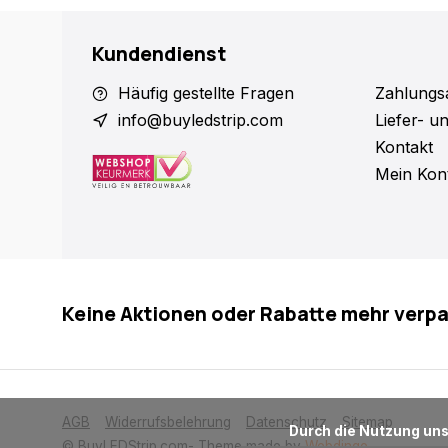
Kundendienst
Häufig gestellte Fragen
Zahlungs
info@buyledstrip.com
Liefer- u
Kontakt
Mein Kon
Keine Aktionen oder Rabatte mehr verp
AGB
Widerrufsbelehrung
Datenschutz
Sitemap
      Durch die Nutzung unserer Webseite stimmen Sie dem Gebrauch von Cookies zur Verbesserung dieser Seite zu.

© BuyLEDStrip.com
- Theme made by
Webdinge