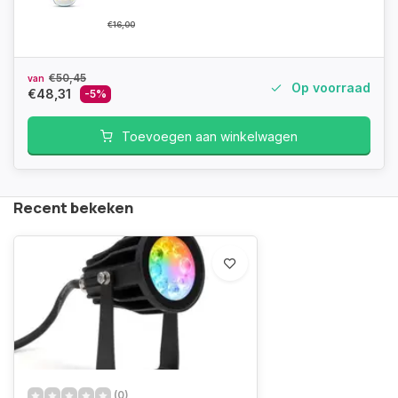
€16,00
€50,45
van
Op voorraad
€48,31
-5%
Toevoegen aan winkelwagen
Recent bekeken
(0)