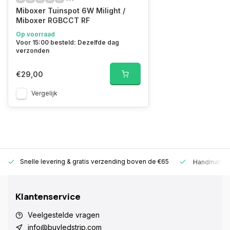
Miboxer Tuinspot 6W Milight /
Miboxer RGBCCT RF
Op voorraad
Voor 15:00 besteld: Dezelfde dag
verzonden
€29,00
Vergelijk
Snelle levering &
gratis verzending boven de €65
Handmatige
Klantenservice
Veelgestelde vragen
info@buyledstrip.com