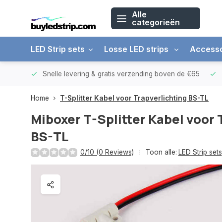
Alle
categorieën
LED Strip sets
Losse LED strips
Accesso
arantie
Snelle levering &
gratis verzending boven de €65
Home
T-Splitter Kabel voor Trapverlichting BS-TL
Miboxer
T-Splitter Kabel voor 
BS-TL
0/10 (0 Reviews)
Toon alle:
LED Strip sets