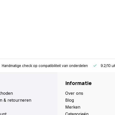
Handmatige check
op compatibiliteit van onderdelen
9.2/10
u
Informatie
thoden
Over ons
n & retourneren
Blog
Merken
unt
Categorieën