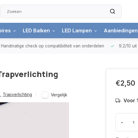
ires
LED Balken
LED Lampen
Aanbiedingen
Handmatige check
op compatibiliteit van onderdelen
9.2/10
ui
Trapverlichting
€2,50
,
Trapverlichting
Vergelijk
Voor 
-