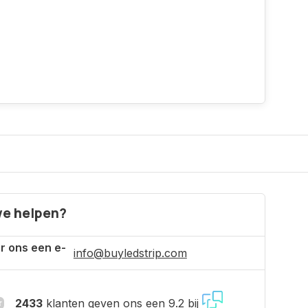
e helpen?
r ons een e-
info@buyledstrip.com
2433
klanten geven ons een 9.2 bij