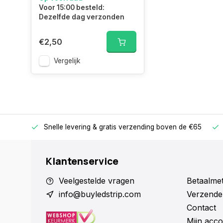
Voor 15:00 besteld:
Dezelfde dag verzonden
€2,50
Vergelijk
Snelle levering &
gratis verzending boven de €65
arantie
Klantenservice
Veelgestelde vragen
Betaalme
info@buyledstrip.com
Verzende
Contact
Mijn acco