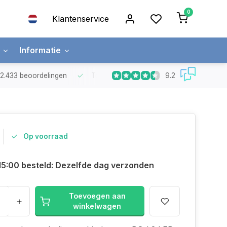
0
Klantenservice
Informatie
9.2
t 2.433 beoordelingen
Top kwaliteit LED strips
met 5 jaar garanti
Op voorraad
15:00 besteld: Dezelfde dag verzonden
Toevoegen aan
+
winkelwagen