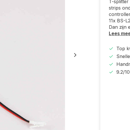
T-splitte
strips on
controlle
11x BS-L2
Dan zijn 
Lees me
Top kw
Snelle
Handm
9.2/10