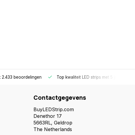
it 2.433 beoordelingen
Top kwaliteit LED strips
met 5 jaar garant
Contactgegevens
BuyLEDStrip.com
Denethor 17
5663RL, Geldrop
The Netherlands