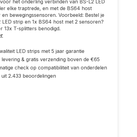
r voor het onderling verbinden van BS-L2 LED
der elke traptrede, en met de BS64 host
r en bewegingssensoren. Voorbeeld: Bestel je
 LED strip en 1x BS64 host met 2 sensoren?
er 13x T-splitters benodigd.
er
aliteit LED strips met 5 jaar garantie
 levering & gratis verzending boven de €65
atige check op compatibiliteit van onderdelen
 uit 2.433 beoordelingen