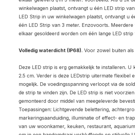
winkelwagen plaatst, ontvangt u één LED strip van 
LED Strip in uw winkelwagen plaatst, ontvangt u é
één LED Strip van 3 meter. Enzovoorts. Meerdere
elkaar gesoldeerd worden om één lange LED strip
Volledig waterdicht (IP68)
. Voor zowel buiten als
Deze LED strip is erg gemakkelijk te installeren. U 
2.5 cm. Verder is deze LEDstrip uitermate flexibel
mogelijk. De voedingsspanning verloopt via de sol
de strip te vinden zijn. De LED strip is niet voorzi
gemonteerd door middel van meegeleverde bevesti
Toepassingen: Lichtgevende belettering, achtergron
markeringsaanduiding, illuminatie of effect- en trap
van uw woonkamer, keuken, restaurant, aquarium, 
om in een handomdraai verbluffende en stijlvolle L