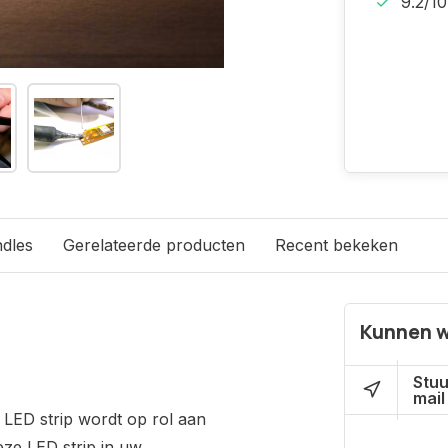
9.2/10
dles
Gerelateerde producten
Recent bekeken
Kunnen w
Stuu
mail
 LED strip wordt op rol aan
eze LED strip in uw