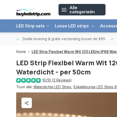
Alle
categorieën
LED Strip sets
Losse LED strips
Accesso
arantie
Snelle levering &
gratis verzending boven de €65
Home
LED Strip Flexibel Warm Wit 120 LED/m IP68 Wat
LED Strip Flexibel Warm Wit 1
Waterdicht - per 50cm
10/10 (2 Reviews)
Toon alle:
Waterdichte LED Strips
,
Enkelkleurige LED Strips 