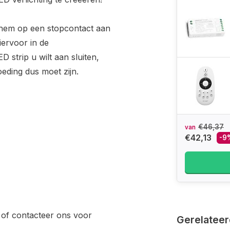
m hem op een stopcontact aan
iervoor in de
D strip u wilt aan sluiten,
eding dus moet zijn.
€46,37
van
€42,13
-9
of contacteer ons voor
Gerelateer