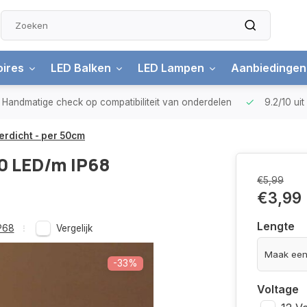
ires
LED Balken
LED Lampen
Aanbiedingen
Handmatige check
op compatibiliteit van onderdelen
9.2/10
ui
erdicht - per 50cm
20 LED/m IP68
€5,99
€3,99
Lengte
IP68
Vergelijk
-33%
Voltage