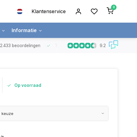
0
Klantenservice
Informatie
9.2
t 2.433 beoordelingen
Top kwaliteit LED strips
met 5 jaar garanti
Op voorraad