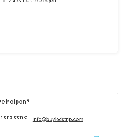
 uit 2.433 beoordelingen
e helpen?
r ons een e-
info@buyledstrip.com