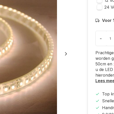
12 Vo
24 V
Voor 
-
Prachtige
worden ge
50cm en z
u de LED 
hieronder
Lees me
Top kw
Snelle
Handm