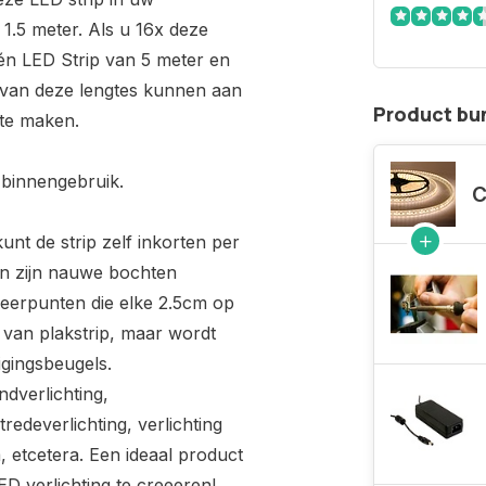
1.5 meter. Als u 16x deze
én LED Strip van 5 meter en
 van deze lengtes kunnen aan
Product bu
 te maken.
 binnengebruik.
C
kunt de strip zelf inkorten per
 en zijn nauwe bochten
deerpunten die elke 2.5cm op
en van plakstrip, maar wordt
gingsbeugels.
dverlichting,
tredeverlichting, verlichting
etcetera. Een ideaal product
ED verlichting te creeeren!