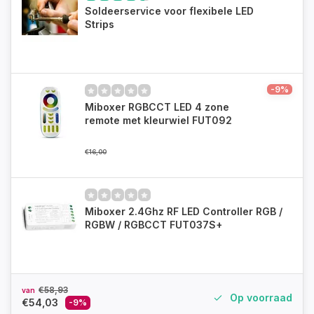
Soldeerservice voor flexibele LED
Strips
-9%
Miboxer RGBCCT LED 4 zone
remote met kleurwiel FUT092
€16,00
Miboxer 2.4Ghz RF LED Controller RGB /
RGBW / RGBCCT FUT037S+
€58,93
van
Op voorraad
€54,03
-9%