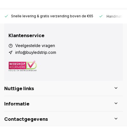
Snelle levering &
gratis verzending boven de €65
Handmatige
Klantenservice
Veelgestelde vragen
info@buyledstrip.com
Nuttige links
Informatie
Contactgegevens