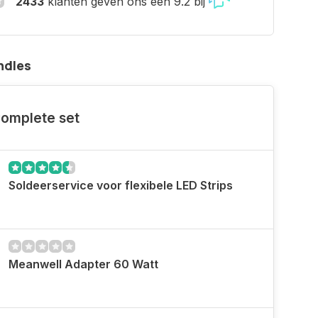
2433
klanten geven ons een 9.2 bij
ndles
omplete set
Soldeerservice voor flexibele LED Strips
Meanwell Adapter 60 Watt