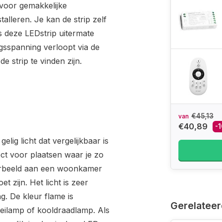
 voor gemakkelijke
talleren. Je kan de strip zelf
s deze LEDstrip uitermate
ngsspanning verloopt via de
 strip te vinden zijn.
€45,13
van
€40,89
-
gelig licht dat vergelijkbaar is
fect voor plaatsen waar je zo
voorbeeld aan een woonkamer
 zijn. Het licht is zeer
g. De kleur flame is
Gerelateer
oeilamp of kooldraadlamp. Als