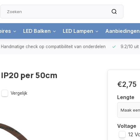
ires
LED Balken
LED Lampen
Aanbiedingen
Handmatige check
op compatibiliteit van onderdelen
9.2/10
ui
 IP20 per 50cm
€2,75
Vergelijk
Lengte
Voltage
12 Vo