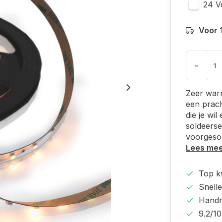
24 V
Voor 
-
Zeer warm
een prach
die je wil
soldeerse
voorgesol
Lees me
Top kw
Snelle
Handm
9.2/10