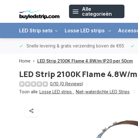
Alle
categorieën
LED Strip sets
Losse LED strips
Accesso
arantie
Snelle levering &
gratis verzending boven de €65
Home
LED Strip 2100K Flame 4.8W/m IP20 per 50cm
LED Strip 2100K Flame 4.8W/m
0/10 (0 Reviews)
Toon alle:
Losse LED strips
,
Niet-waterdichte LED Strips