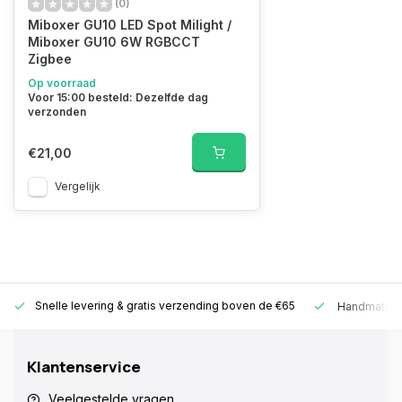
(0)
Miboxer GU10 LED Spot Milight /
Miboxer GU10 6W RGBCCT
Zigbee
Op voorraad
Voor 15:00 besteld: Dezelfde dag
verzonden
€21,00
Vergelijk
Snelle levering &
gratis verzending boven de €65
Handmatige
Klantenservice
Veelgestelde vragen