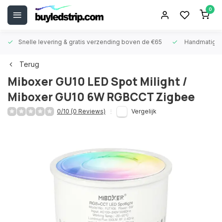
0
Snelle levering &
gratis verzending boven de €65
Handmatige
Terug
Miboxer
GU10 LED Spot Milight /
Miboxer GU10 6W RGBCCT Zigbee
0/10 (0 Reviews)
Vergelijk