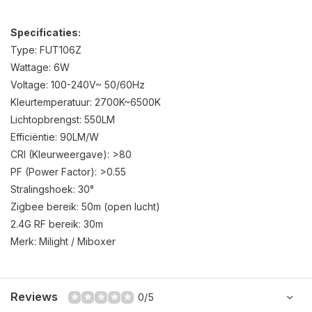
Specificaties:
Type: FUT106Z
Wattage: 6W
Voltage: 100-240V~ 50/60Hz
Kleurtemperatuur: 2700K~6500K
Lichtopbrengst: 550LM
Efficiëntie: 90LM/W
CRI (Kleurweergave): >80
PF (Power Factor): >0.55
Stralingshoek: 30°
Zigbee bereik: 50m (open lucht)
2.4G RF bereik: 30m
Merk: Milight / Miboxer
Reviews
0/5