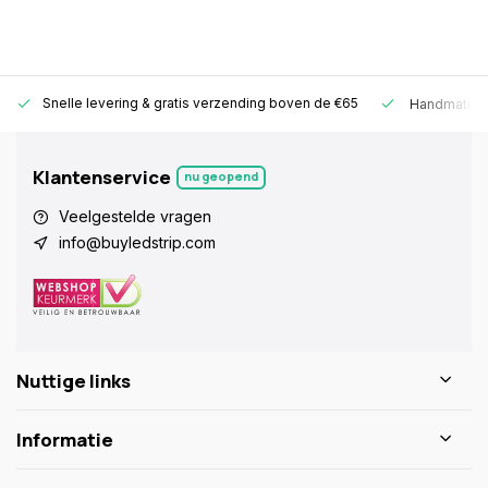
Snelle levering &
gratis verzending boven de €65
Handmatige
Klantenservice
nu geopend
Veelgestelde vragen
info@buyledstrip.com
Nuttige links
Informatie