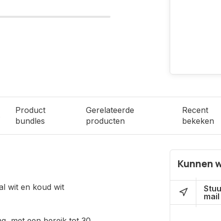
Product
Gerelateerde
Recent
s
bundles
producten
bekeken
Kunnen w
al wit en koud wit
Stuu
mail
, met een bereik tot 30