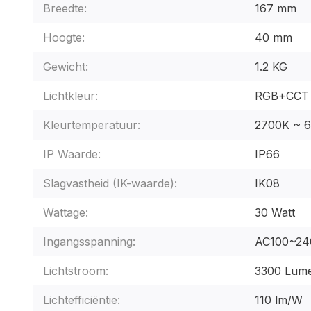
Breedte:
167 mm
Hoogte:
40 mm
Gewicht:
1.2 KG
Lichtkleur:
RGB+CCT 
Kleurtemperatuur:
2700K ~ 
IP Waarde:
IP66
Slagvastheid (IK-waarde):
IK08
Wattage:
30 Watt
Ingangsspanning:
AC100~24
Lichtstroom:
3300 Lum
Lichtefficiëntie:
110 lm/W