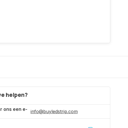
e helpen?
r ons een e-
info@buyledstrip.com