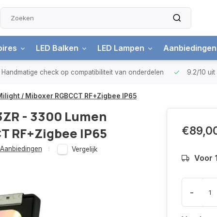
ires
LED Balken
LED Lampen
Aanbiedingen
Handmatige check
op compatibiliteit van onderdelen
9.2/10
ui
ilight / Miboxer RGBCCT RF+Zigbee IP65
3ZR - 3300 Lumen
€89,0
CT RF+Zigbee IP65
Aanbiedingen
Vergelijk
Voor 
-