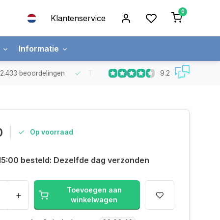
0
Klantenservice
Informatie
9.2
t 2.433 beoordelingen
Top kwaliteit LED strips
met 5 jaar garanti
0
Op voorraad
15:00 besteld: Dezelfde dag verzonden
Toevoegen aan
+
winkelwagen