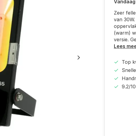
Vandaag
Zeer fell
van 30W.
oppervlak
(warm) wi
versie. G
Lees me
Top kw
Snelle
Handm
9.2/10