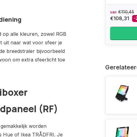
€110,45
van
diening
€108,31
-
ld op alle kleuren, zowel RGB
t uit naar wat voor sfeer je
 de breedstraler bijvoorbeeld
woon om extra sfeerlicht toe
Gerelateer
iboxer
dpaneel (RF)
 gemakkelijk worden
ps Hue of Ikea TRÅDFRI. Je