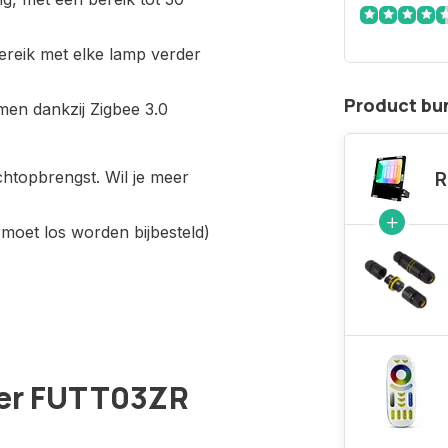
ereik met elke lamp verder
Product bu
emen dankzij Zigbee 3.0
htopbrengst. Wil je meer
R
 moet los worden bijbesteld)
er FUTT03ZR