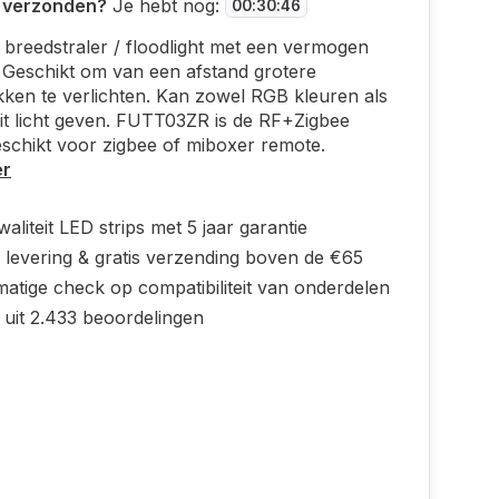
 verzonden?
Je hebt nog:
00
:
30
:
45
e breedstraler / floodlight met een vermogen
 Geschikt om van een afstand grotere
ken te verlichten. Kan zowel RGB kleuren als
t licht geven. FUTT03ZR is de RF+Zigbee
eschikt voor zigbee of miboxer remote.
er
aliteit LED strips met 5 jaar garantie
 levering & gratis verzending boven de €65
atige check op compatibiliteit van onderdelen
 uit 2.433 beoordelingen