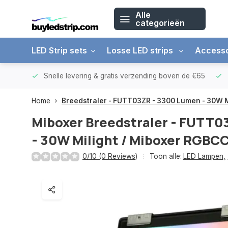
Alle
categorieën
LED Strip sets
Losse LED strips
Accesso
arantie
Snelle levering &
gratis verzending boven de €65
Home
Breedstraler - FUTT03ZR - 3300 Lumen - 30W M
Miboxer
Breedstraler - FUTT0
- 30W Milight / Miboxer RGBC
0/10 (0 Reviews)
Toon alle:
LED Lampen
,