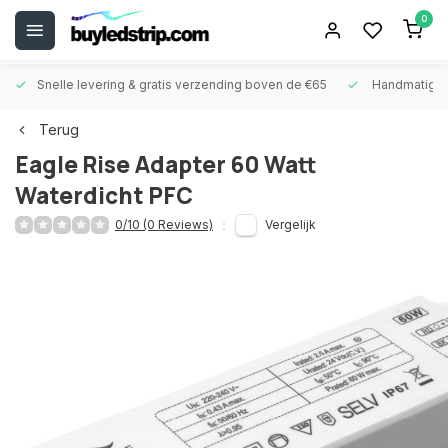
0
Snelle levering &
gratis verzending boven de €65
Handmatige
Terug
Eagle Rise
Adapter 60 Watt
Waterdicht PFC
0/10 (0 Reviews)
Vergelijk