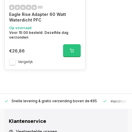
(0)
Eagle Rise Adapter 60 Watt
Waterdicht PFC
Op voorraad
Voor 15:00 besteld: Dezelfde dag
verzonden
€26,86
Vergelijk
Snelle levering &
gratis verzending boven de €65
Handmatige
Klantenservice
Veelgestelde vragen