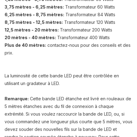
3,75 mètres - 6,25 mètres:
Transformateur 60 Watts
6,25 mètres - 8,75 mètres:
Transformateur 84 Watts
8,75 mètres - 12,5 mètres:
Transformateur 120 Watts
12,5 mètres - 20 mètres:
Transformateur 200 Watts
20 mètres - 40 mètres:
Transformateur 400 Watts
Plus de 40 mètres:
contactez-nous pour des conseils et des
prix.
La luminosité de cette bande LED peut être contrôlée en
utilisant un gradateur à LED.
Remarque:
Cette
bande LED étanche
est livré
en rouleaux
de
5 mètres
étanches
avec du fil de
connexion
à chaque
extrémité.
Si vous voulez
raccourcir la
bande de LED
, ou
, si
vous commandez
une longueur plus courte que 5 mètres
,
vous
devez souder
des nouvelles fils
sur la bande
de LED
et
rendre
la section coupée
étanche
à nouveau.
Pour cette