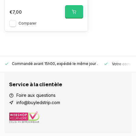
€7,00
Comparer
Commandé avant 15h00, expédié le même jour
.
Votre comman
Service à la clientèle
Foire aux questions
info@buyledstrip.com