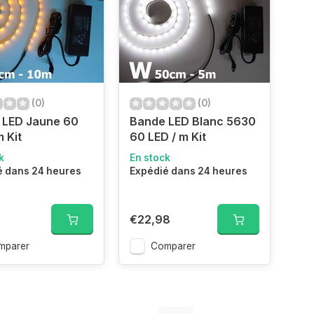
(0)
(0)
 LED Jaune 60
Bande LED Blanc 5630
m Kit
60 LED / m Kit
k
En stock
é dans 24 heures
Expédié dans 24 heures
€22,98
mparer
Comparer