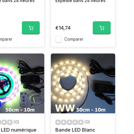
é dans 24 heures
Expédié dans 24 heures
€14,74
mparer
Comparer
(0)
(0)
 LED numérique
Bande LED Blanc