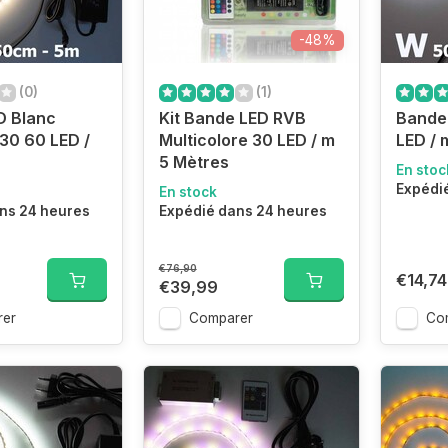
-48%
(0)
(1)
D Blanc
Kit Bande LED RVB
Bande
30 60 LED /
Multicolore 30 LED / m
LED / 
5 Mètres
En stoc
Expédi
En stock
ns 24 heures
Expédié dans 24 heures
€76,90
€14,74
€39,99
er
Comparer
Co