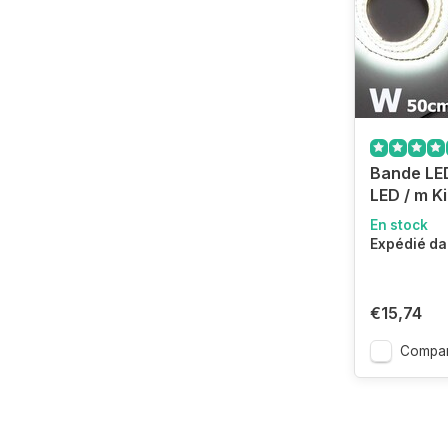
Bande LE
LED / m Ki
En stock
Expédié da
€15,74
Compar