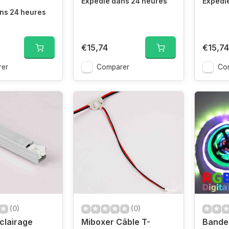
Expédié dans 24 heures
Expédi
ns 24 heures
€15,74
€15,74
er
Comparer
Co
(0)
(0)
clairage
Miboxer Câble T-
Bande