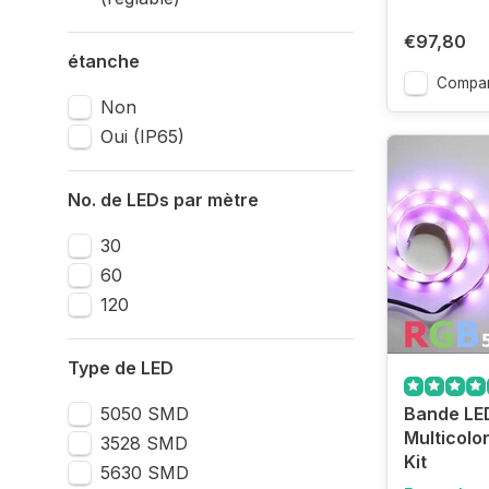
€97,80
étanche
Compar
Non
Oui (IP65)
No. de LEDs par mètre
30
60
120
Type de LED
5050 SMD
Bande LE
Multicolo
3528 SMD
Kit
5630 SMD