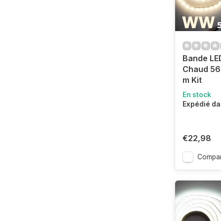
Bande LE
Chaud 56
m Kit
En stock
Expédié da
€22,98
Compar