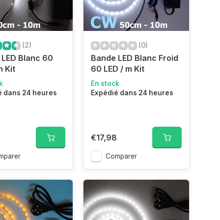
(2)
(0)
 LED Blanc 60
Bande LED Blanc Froid
m Kit
60 LED / m Kit
k
En stock
é dans 24 heures
Expédié dans 24 heures
€17,98
mparer
Comparer