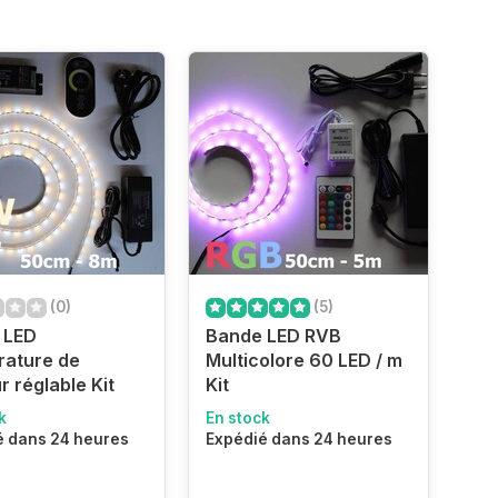
(0)
(5)
 LED
Bande LED RVB
rature de
Multicolore 60 LED / m
r réglable Kit
Kit
k
En stock
é dans 24 heures
Expédié dans 24 heures