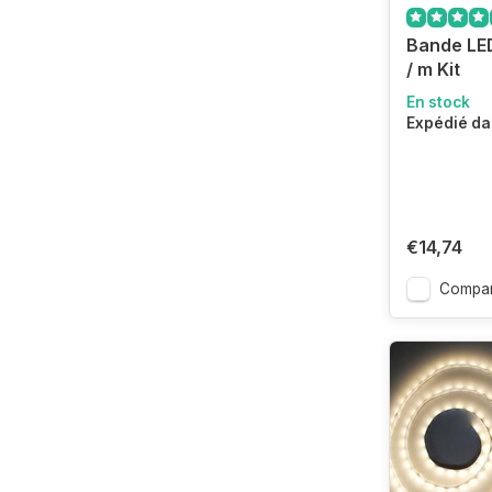
Bande LE
/ m Kit
En stock
Expédié da
€14,74
Compar