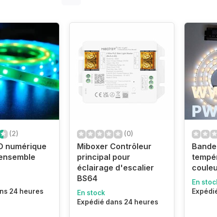
(2)
(0)
D numérique
Miboxer Contrôleur
Bande
 ensemble
principal pour
tempé
éclairage d'escalier
couleu
BS64
En stoc
ns 24 heures
Expédi
En stock
Expédié dans 24 heures