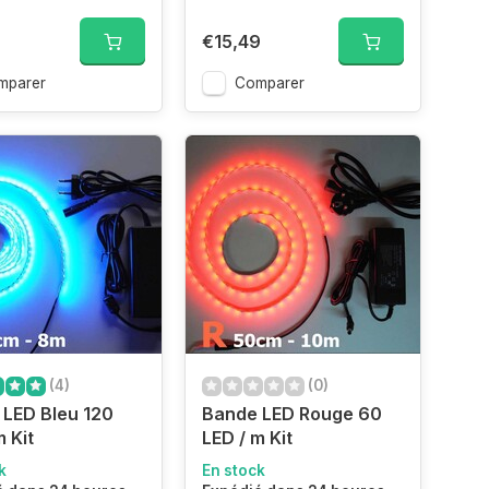
€15,49
mparer
Comparer
(4)
(0)
LED Bleu 120
Bande LED Rouge 60
m Kit
LED / m Kit
k
En stock