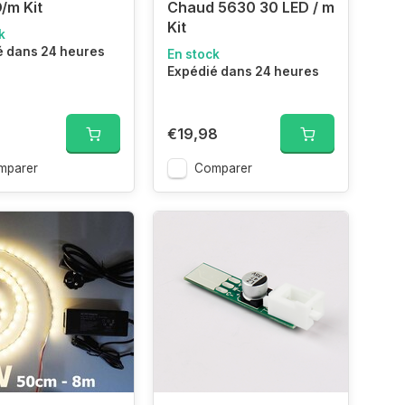
/m Kit
Chaud 5630 30 LED / m
Kit
k
é dans 24 heures
En stock
Expédié dans 24 heures
8
€19,98
mparer
Comparer