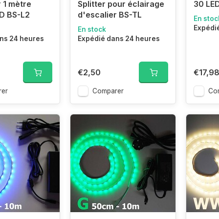
r 1 mètre
Splitter pour éclairage
30 LED
D BS-L2
d'escalier BS-TL
En stoc
Expédi
En stock
ns 24 heures
Expédié dans 24 heures
€2,50
€17,9
er
Comparer
Co