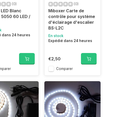
(0)
(0)
 LED Blanc
Miboxer Carte de
 5050 60 LED /
contrôle pour système
d'éclairage d'escalier
BS-L2C
k
é dans 24 heures
En stock
Expédié dans 24 heures
8
€2,50
mparer
Comparer