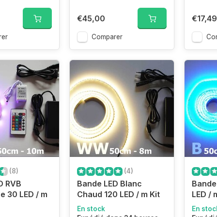
€45,00
€17,49
er
Comparer
Co
(8)
(4)
D RVB
Bande LED Blanc
Bande 
re 30 LED / m
Chaud 120 LED / m Kit
LED / 
En stock
En stoc