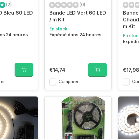
(2)
(0)
D Bleu 60 LED
Bande LED Vert 60 LED
Bande
/ m Kit
Chaud
m Kit
En stock
ns 24 heures
Expédié dans 24 heures
En stoc
Expédi
€14,74
€17,9
er
Comparer
Co