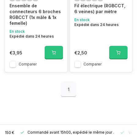
Ensemble de
Fil électrique (RGBCCT,
connecteurs 6 broches
6 veines) par mètre
RGBCCT (1x mâle & 1x
En stock
femelle)
Expédié dans 24 heures
En stock
Expédié dans 24 heures
€3,95
€2,50
Comparer
Comparer
1
Commandé avant 15h00, expédié le même jour
.
Votre comman