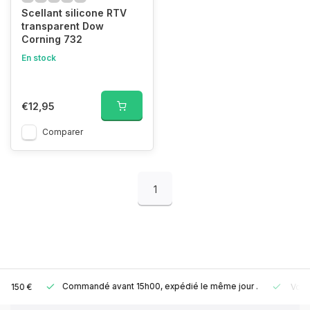
Scellant silicone RTV
transparent Dow
Corning 732
En stock
€12,95
Comparer
1
Commandé avant 15h00, expédié le même jour
.
Votre comman