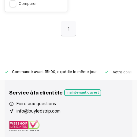
Comparer
1
Commandé avant 15h00, expédié le même jour
.
Votre comman
Service à la clientèle
maintenant ouvert
Foire aux questions
info@buyledstrip.com