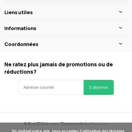
Liens utiles
Informations
Coordonnées
Ne ratez plus jamais de promotions ou de
réductions?
S'abonner
© BuyLEDStrip.com
- Theme made by
Webdinge
      En visitant notre site, vous acceptez l'utilisation des témoins 
Termes & Conditions générales
Décharge
Politique de