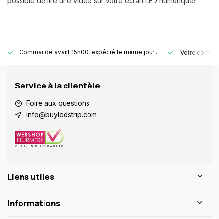
possible de lire une vidéo sur votre écran LED numérique!
Commandé avant 15h00, expédié le même jour
.
Votre comman
Service à la clientèle
Foire aux questions
info@buyledstrip.com
Liens utiles
Informations