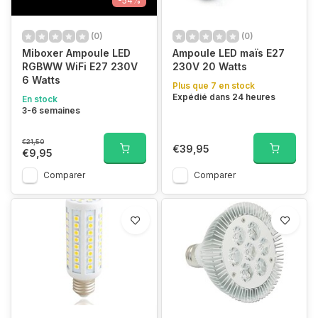
-54%
(0)
(0)
Miboxer Ampoule LED
Ampoule LED maïs E27
RGBWW WiFi E27 230V
230V 20 Watts
6 Watts
Plus que 7 en stock
Expédié dans 24 heures
En stock
3-6 semaines
€21,50
€39,95
€9,95
Comparer
Comparer