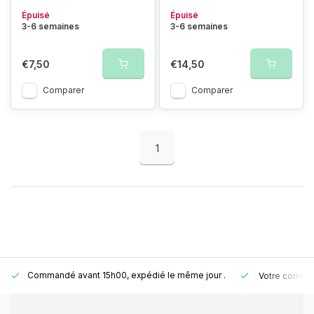
Épuisé
Épuisé
3-6 semaines
3-6 semaines
€7,50
€14,50
Comparer
Comparer
1
Commandé avant 15h00, expédié le même jour
.
Votre comman