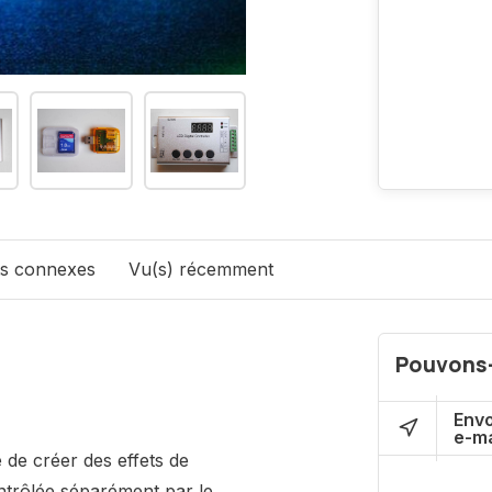
ts connexes
Vu(s) récemment
Pouvons-
Env
e-ma
 de créer des effets de
ntrôlée séparément par le