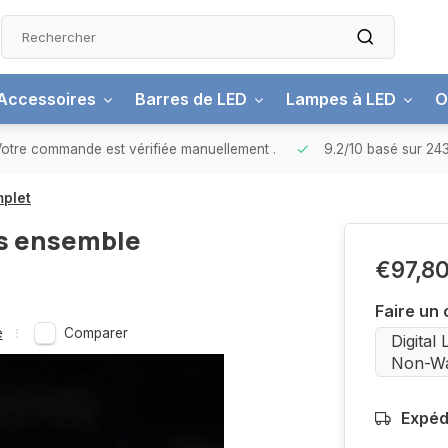
Accessoires
Barres de LED
Lampes à LED
O
otre commande est vérifiée manuellement
.
9.2/10
basé sur 243
mplet
s ensemble
€97,8
Faire un 
e
Comparer
Digital
Non-Wa
Expéd