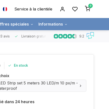
0
Service à la clientèle
ffres spéciales
Informations
9.2
3 avis
Livraison gratuite
Commandes supérieures à 150 €
0
En stock
choix
 LED Strip set 5 meters 30 LED/m 10 px/m -
terproof
ié dans 24 heures