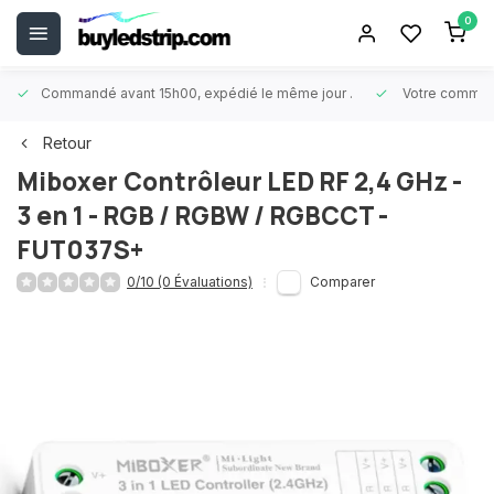
0
Commandé avant 15h00, expédié le même jour
.
Votre comman
Retour
Miboxer
Contrôleur LED RF 2,4 GHz -
3 en 1 - RGB / RGBW / RGBCCT -
FUT037S+
0/10 (0 Évaluations)
Comparer