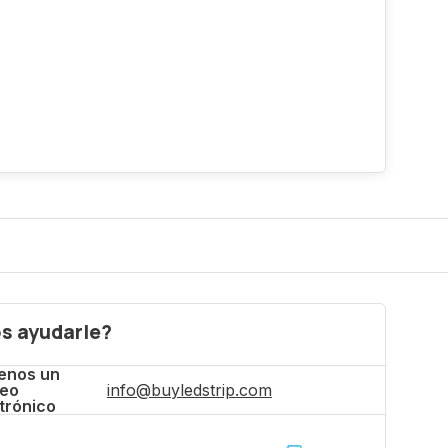
s ayudarle?
enos un
reo
info@buyledstrip.com
trónico