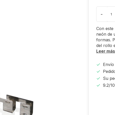
-
Con este 
neón de 
formas. P
del rollo
Leer más
Envío 
Pedido
Su pe
9.2/1