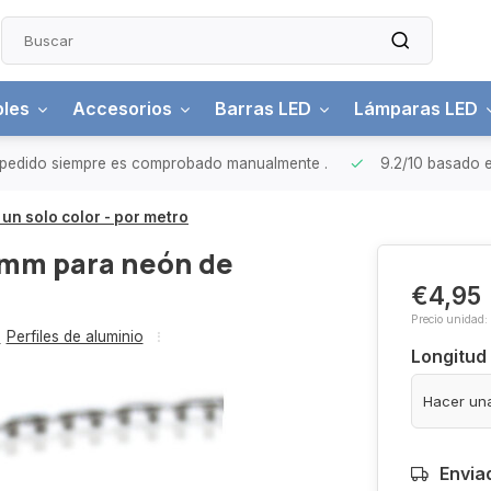
bles
Accesorios
Barras LED
Lámparas LED
pedido siempre es comprobado manualmente
.
9.2/10
basado e
un solo color - por metro
12mm para neón de
€4,95
Precio unidad:
,
Perfiles de aluminio
Longitud
Envia