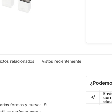
ctos relacionados
Vistos recientemente
¿Podemo
Enví
cor
elec
arias formas y curvas. Si
il es perfecto para ti!