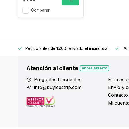
Comparar
Pedido antes de 15:00, enviado el mismo día
.
 a 150€
Su
Atención al cliente
ahora abierto
Preguntas frecuentes
Formas d
info@buyledstrip.com
Envío y d
Contacto
Mi cuent