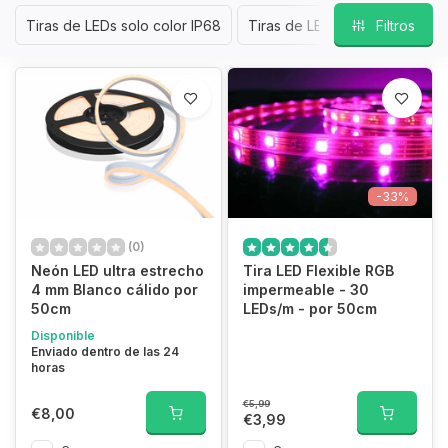
Tiras de LEDs solo color IP68
Tiras de LEDs RGB IP68
Filtros
Ti
-33%
(0)
Neón LED ultra estrecho
Tira LED Flexible RGB
4 mm Blanco cálido por
impermeable - 30
50cm
LEDs/m - por 50cm
Disponible
Enviado dentro de las 24
horas
€5,99
€8,00
€3,99