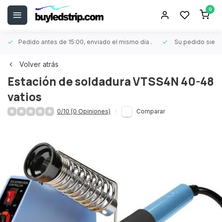
0
Pedido antes de 15:00, enviado el mismo día
.
Su pedido siem
Volver atrás
Estación de soldadura VTSS4N 40-48
vatios
0/10 (0 Opiniones)
Comparar