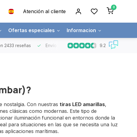
0
Atención al cliente
Ofertas especiales
Informacion
9.2
n 2433 reseñas
Envío gratuito
Pedidos superiores a 150€
ámbar)?
de nostalgia. Con nuestras
tiras LED amarillas
,
ones clásicas como modernas. Este tipo de
ionar iluminación funcional en entornos donde la
eal para situaciones en las que se necesita una luz
as aplicaciones marítimas.