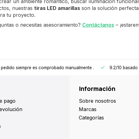
rear un ambiente romántico, buscar iluminación funcional 
ctos, nuestras
tiras LED amarillas
son la solución perfecta
ra tu proyecto.
guntas o necesitas asesoramiento?
Contáctanos
– ¡estare
 pedido siempre es comprobado manualmente
.
9.2/10
basado 
Información
e pago
Sobre nosotros
evolución
Marcas
Categorías
a