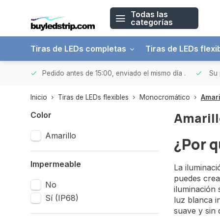
Todas las
categorías
Tiras de LEDs completas
Tiras de LEDs flexi
 a 150€
Pedido antes de 15:00, enviado el mismo día
.
Su 
Inicio
Tiras de LEDs flexibles
Monocromático
Amari
Amaril
Color
Amarillo
¿Por q
Impermeable
La iluminaci
puedes crear
No
iluminación 
Sí (IP68)
luz blanca i
suave y sin 