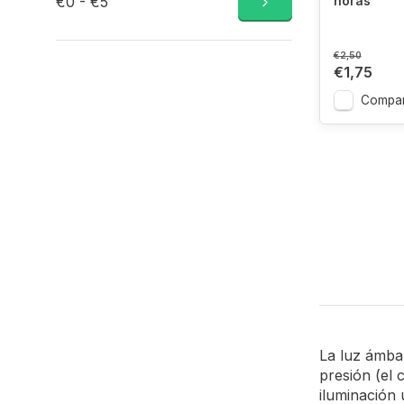
€0 - €5
horas
€2,50
€1,75
Compar
La luz ámbar
presión (el 
iluminación 