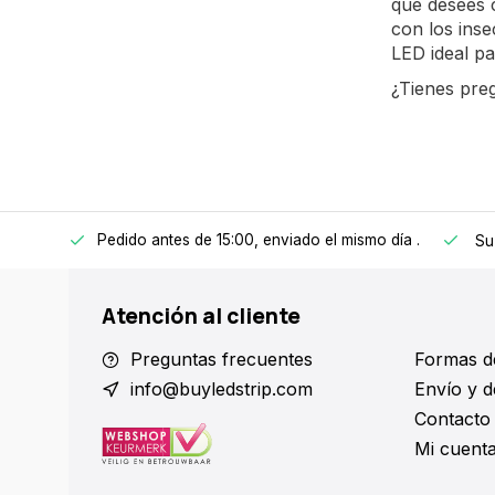
que desees c
con los inse
LED ideal pa
¿Tienes pre
Pedido antes de 15:00, enviado el mismo día
.
 a 150€
Su
Atención al cliente
Preguntas frecuentes
Formas d
info@buyledstrip.com
Envío y d
Contacto
Mi cuent