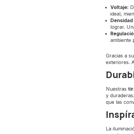
Voltaje:
Di
ideal, mie
Densidad 
lograr. Un
Regulació
ambiente 
Gracias a su
exteriores. 
Durabi
Nuestras
ti
y duraderas.
que las conv
Inspír
La iluminaci