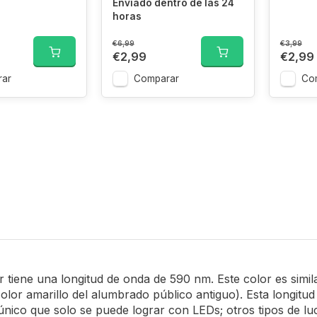
Enviado dentro de las 24
horas
€6,99
€3,99
€2,99
€2,99
ar
Comparar
Co
 tiene una longitud de onda de 590 nm. Este color es simila
color amarillo del alumbrado público antiguo). Esta longitu
único que solo se puede lograr con LEDs; otros tipos de lu