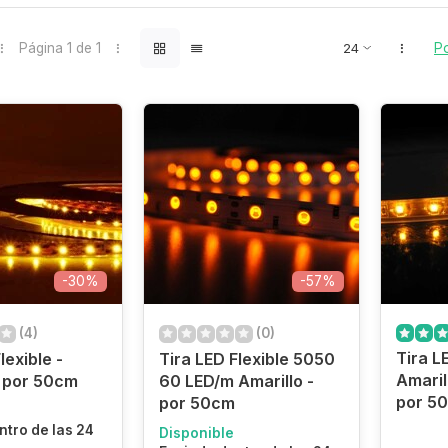
Página 1 de 1
Po
-30%
-57%
(4)
(0)
Tira L
lexible -
Tira LED Flexible 5050
Amaril
- por 50cm
60 LED/m Amarillo -
por 5
por 50cm
ntro de las 24
Disponible