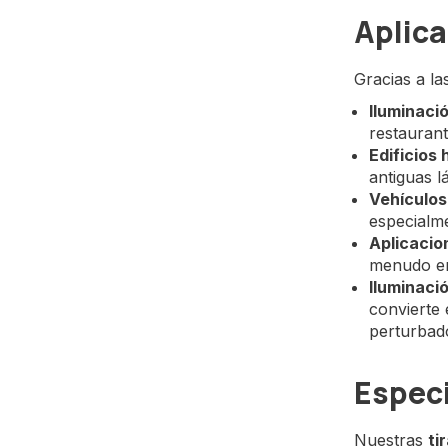
Aplica
Gracias a la
Iluminaci
restaurant
Edificios 
antiguas lá
Vehículos
especialme
Aplicacio
menudo en
Iluminaci
convierte 
perturbado
Especi
Nuestras
ti