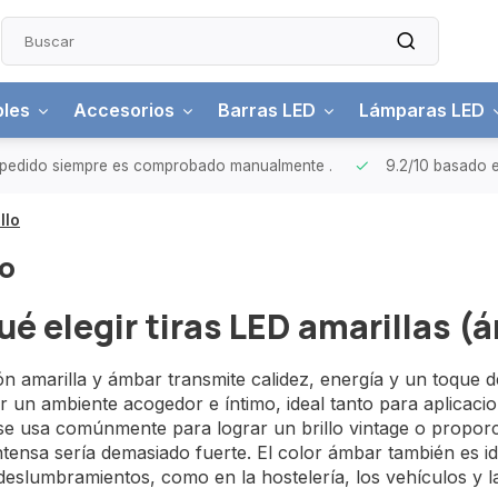
bles
Accesorios
Barras LED
Lámparas LED
pedido siempre es comprobado manualmente
.
9.2/10
basado e
llo
lo
ué elegir tiras LED amarillas (
ón amarilla y ámbar transmite calidez, energía y un toque 
 un ambiente acogedor e íntimo, ideal tanto para aplicaci
se usa comúnmente para lograr un brillo vintage o proporc
ntensa sería demasiado fuerte. El color ámbar también es id
deslumbramientos, como en la hostelería, los vehículos y l