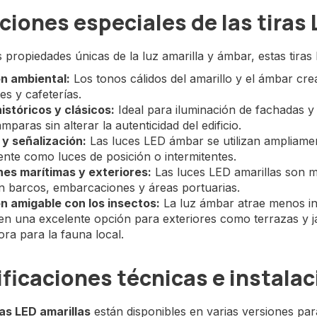
ciones especiales de las tiras
s propiedades únicas de la luz amarilla y ámbar, estas tir
ón ambiental:
Los tonos cálidos del amarillo y el ámbar cre
es y cafeterías.
históricos y clásicos:
Ideal para iluminación de fachadas y a
mparas sin alterar la autenticidad del edificio.
 y señalización:
Las luces LED ámbar se utilizan ampliamen
nte como luces de posición o intermitentes.
nes marítimas y exteriores:
Las luces LED amarillas son má
 barcos, embarcaciones y áreas portuarias.
ón amigable con los insectos:
La luz ámbar atrae menos ins
en una excelente opción para exteriores como terrazas y j
ra para la fauna local.
ficaciones técnicas e instalac
ras LED amarillas
están disponibles en varias versiones par