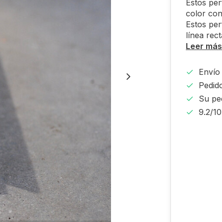
Estos per
color co
Estos per
línea rect
Leer más
Envío 
Pedido
Su pe
9.2/1