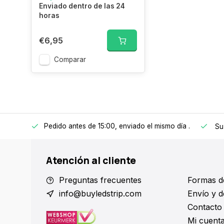
Enviado dentro de las 24
horas
€6,95
Comparar
Pedido antes de 15:00, enviado el mismo día
.
 a 150€
Su
Atención al cliente
Preguntas frecuentes
Formas d
info@buyledstrip.com
Envío y d
Contacto
Mi cuent