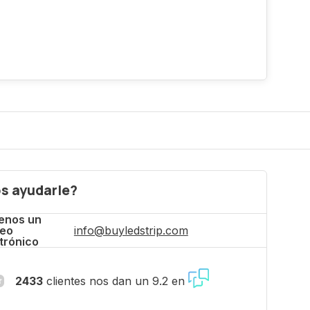
s ayudarle?
enos un
reo
info@buyledstrip.com
trónico
2433
clientes nos dan un 9.2 en