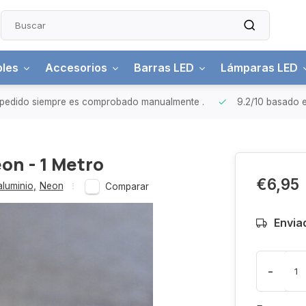
bles
Accesorios
Barras LED
Lámparas LED
pedido siempre es comprobado manualmente
.
9.2/10
basado e
eon - 1 Metro
€6,95
aluminio
,
Neon
Comparar
Envia
-