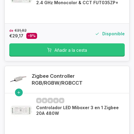
2.4 GHz Monocolor & CCT FUT035ZP+
€31,82
de
Disponible
€29,17
-9%
Añadir a la cesta
Zigbee Controller
RGB/RGBW/RGBCCT
Controlador LED Miboxer 3 en 1 Zigbee
20A 480W