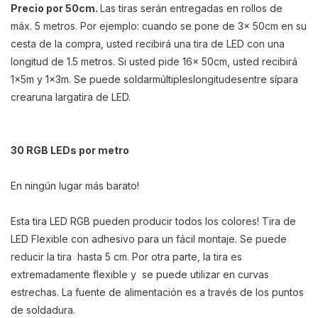
Precio por 50cm.
Las tiras serán entregadas en rollos de
máx. 5 metros. Por ejemplo: cuando se pone de 3x 50cm en su
cesta de la compra, usted recibirá una tira de LED con una
longitud de 1.5 metros. Si usted pide 16x 50cm, usted recibirá
1x5m y 1x3m. S
e puede
soldar
múltiples
longitudes
entre sí
para
crear
una larga
tira de LED
.
30 RGB LEDs por metro
En ningún lugar más barato!
Esta tira LED RGB pueden producir todos los colores! Tira de
LED Flexible con adhesivo para un fácil montaje. Se puede
reducir la tira hasta 5 cm. Por otra parte, la tira es
extremadamente flexible y se puede utilizar en curvas
estrechas. La fuente de alimentación es a través de los puntos
de soldadura.