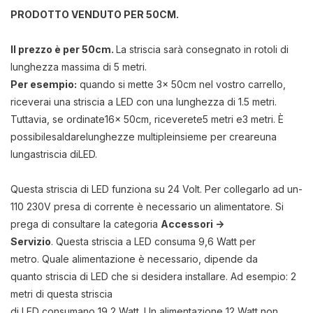
PRODOTTO VENDUTO PER 50CM.
Il prezzo è per 50cm.
La striscia sarà consegnato in rotoli di
lunghezza massima di 5 metri.
Per esempio:
quando si mette 3x 50cm nel vostro carrello,
riceverai
una striscia a LED con una lunghezza di 1.5 metri.
Tuttavia
,
se ordinate
16x 50cm
,
riceverete
5 metri e
3 metri
. È
possibile
saldare
lunghezze multiple
insieme per creare
una
lunga
striscia di
LED
.
Questa striscia di LED funziona su 24 Volt. Per collegarlo ad un-
110 230V presa di corrente è necessario un alimentatore. Si
prega di consultare la categoria
Accessori ->
Servizio
. Questa striscia a LED consuma 9,6 Watt per
metro. Quale alimentazione è necessario, dipende da
quanto striscia di LED che si desidera installare. Ad esempio: 2
metri di questa striscia
di LED consumano 19,2 Watt. Un alimentazione 12 Watt non