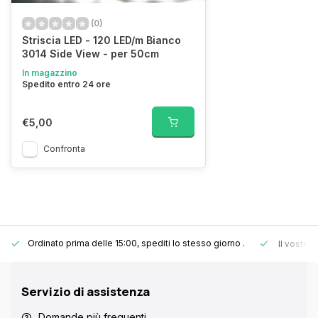
(0)
Striscia LED - 120 LED/m Bianco
3014 Side View - per 50cm
In magazzino
Spedito entro 24 ore
€5,00
Confronta
Ordinato prima delle 15:00, spediti lo stesso giorno
.
Il vostro
Servizio di assistenza
Domande più frequenti