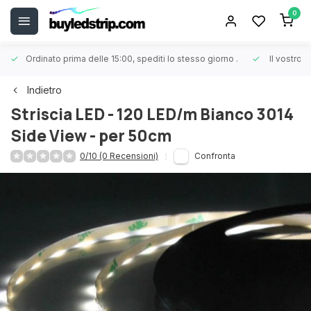
0
Ordinato prima delle 15:00, spediti lo stesso giorno
.
Il vostro 
Indietro
Striscia LED - 120 LED/m Bianco 3014
Side View - per 50cm
0/10 (0 Recensioni)
Confronta