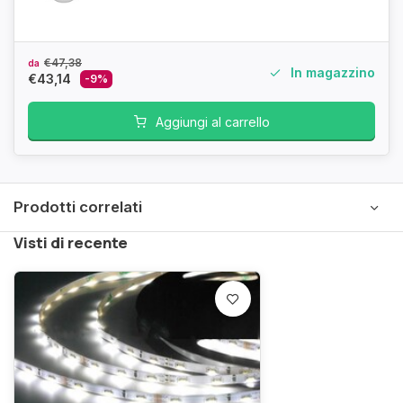
€47,38
da
In magazzino
€43,14
-9%
Aggiungi al carrello
Prodotti correlati
Visti di recente