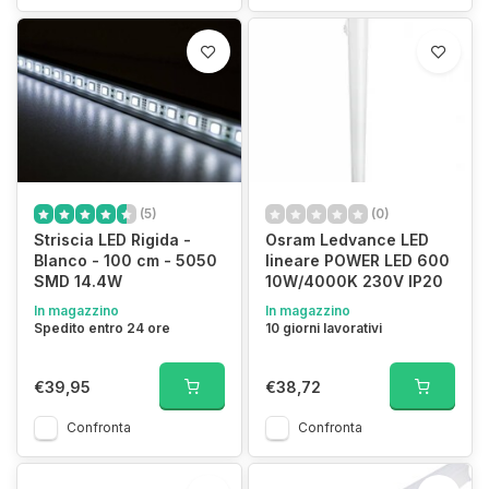
(5)
(0)
Striscia LED Rigida -
Osram Ledvance LED
Blanco - 100 cm - 5050
lineare POWER LED 600
SMD 14.4W
10W/4000K 230V IP20
In magazzino
In magazzino
Spedito entro 24 ore
10 giorni lavorativi
€39,95
€38,72
Confronta
Confronta