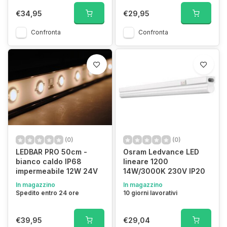
€34,95
€29,95
Confronta
Confronta
(0)
(0)
LEDBAR PRO 50cm -
Osram Ledvance LED
bianco caldo IP68
lineare 1200
impermeabile 12W 24V
14W/3000K 230V IP20
In magazzino
In magazzino
Spedito entro 24 ore
10 giorni lavorativi
€39,95
€29,04