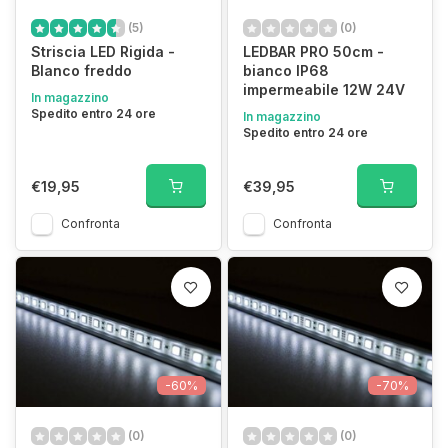
(5)
(0)
Striscia LED Rigida -
LEDBAR PRO 50cm -
Blanco freddo
bianco IP68
impermeabile 12W 24V
In magazzino
Spedito entro 24 ore
In magazzino
Spedito entro 24 ore
€19,95
€39,95
Confronta
Confronta
-60%
-70%
(0)
(0)