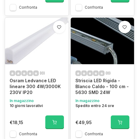
Confronta
Confronta
(0)
(0)
Osram Ledvance LED
Striscia LED Rigida -
lineare 300 4W/3000K
Blanco Caldo - 100 cm -
230V IP20
5630 SMD 24W
In magazzino
In magazzino
10 giorni lavorativi
Spedito entro 24 ore
€18,15
€49,95
Confronta
Confronta