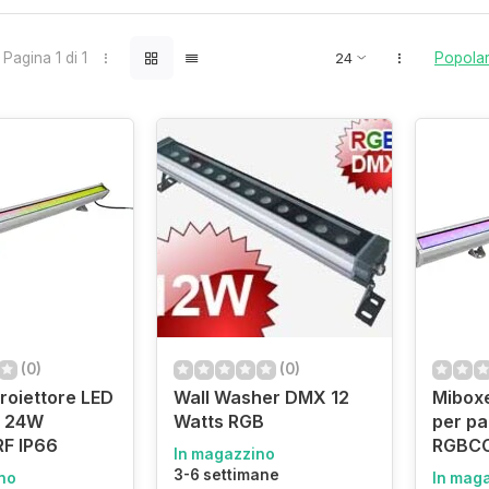
Pagina 1 di 1
Popolar
(0)
(0)
roiettore LED
Wall Washer DMX 12
Miboxe
i 24W
Watts RGB
per pa
F IP66
RGBCC
In magazzino
3-6 settimane
no
In mag