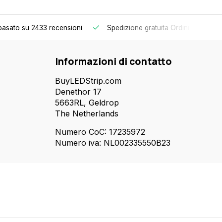
basato su 2433 recensioni
Spedizione gratuita
Ordini superiori 
Informazioni di contatto
BuyLEDStrip.com
Denethor 17
5663RL, Geldrop
The Netherlands
Numero CoC: 17235972
Numero iva: NL002335550B23