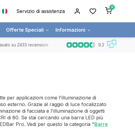
0
Servizio di assistenza
Offerte Speciali
Informazioni
9.2
asato su 2433 recensioni
Spedizione gratuita
Ordini superiori a
e per applicazioni come l'illuminazione di
so esterno. Grazie al raggio di luce focalizzato
nazione di facciata e l'illuminazione di oggetti
CRI di 80. Se stai cercando una barra LED più
 LEDBar Pro. Vedi per questo la categoria "
Barre