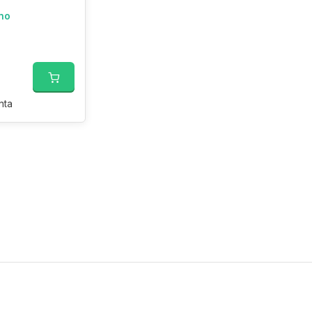
no
nta