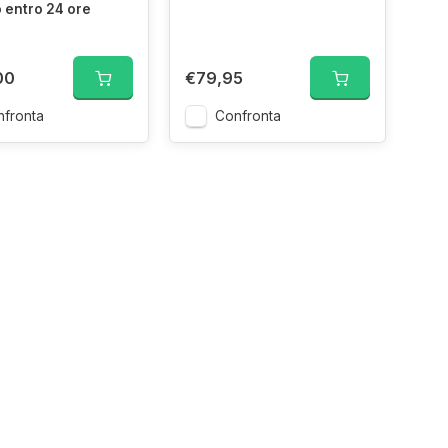
 entro 24 ore
00
€79,95
fronta
Confronta