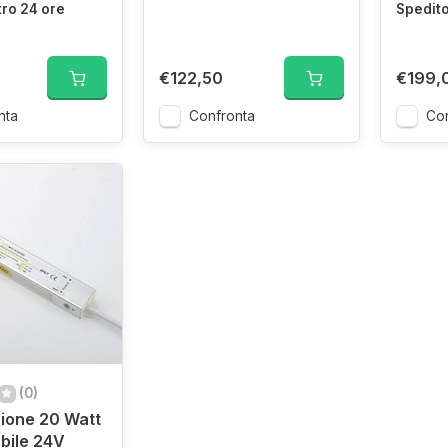
tro 24 ore
Spedito
€122,50
€199,
nta
Confronta
Con
(0)
ione 20 Watt
bile 24V