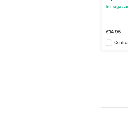
In magazzi
€14,95
Confro