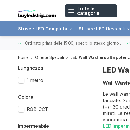
Tutte le
categorie
Strisce LED Completa
Strisce LED flessibili
 € 150.
Ordinato prima delle 15:00, spediti lo stesso giorno
.
Home
Offerte Speciali
LED Wall Washers alta poten
LED Wal
Lunghezza
1 metro
Wall Washe
Le wall wash
Colore
facciate. So
(+/- 30 grad
RGB-CCT
mirati. La r
economica e 
Impermeabile
LED Imperme