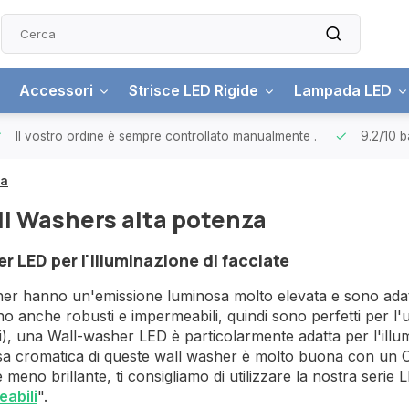
Accessori
Strisce LED Rigide
Lampada LED
Il vostro ordine è sempre controllato manualmente
.
9.2/10
b
za
l Washers alta potenza
r LED per l'illuminazione di facciate
er hanno un'emissione luminosa molto elevata e sono adatt
no anche robusti e impermeabili, quindi sono perfetti per l'u
i), una Wall-washer LED è particolarmente adatta per l'illumi
esa cromatica di queste wall washer è molto buona con un 
meno brillante, ti consigliamo di utilizzare la nostra serie
abili
".