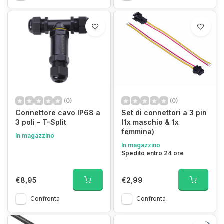
(0)
(0)
Connettore cavo IP68 a
Set di connettori a 3 pin
3 poli - T-Split
(1x maschio & 1x
femmina)
In magazzino
In magazzino
Spedito entro 24 ore
€8,95
€2,99
Confronta
Confronta