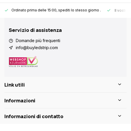
Ordinato prima delle 15:00, spediti lo stesso giorno
.
Il vostro
Servizio di assistenza
Domande più frequenti
info@buyledstrip.com
Link utili
Informazioni
Informazioni di contatto