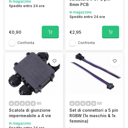
In magazzino
8mm PCB
Spedito entro 24 ore
In magazzino
Spedito entro 24 ore
€0,90
€2,95
Confronta
Confronta
(0)
(0)
Scatola di giunzione
Set di connettori a 5 pin
impermeabile a 4 vie
RGBW (1x maschio & 1x
femmina)
In magazzino
Spedito entro 24 ore