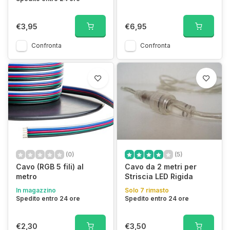
€3,95
€6,95
Confronta
Confronta
(0)
(5)
Cavo (RGB 5 fili) al
Cavo da 2 metri per
metro
Striscia LED Rigida
In magazzino
Solo 7 rimasto
Spedito entro 24 ore
Spedito entro 24 ore
€2,30
€3,50