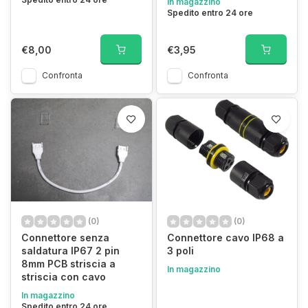
In magazzino
Spedito entro 24 ore
€8,00
€3,95
Confronta
Confronta
(0)
(0)
Connettore senza
Connettore cavo IP68 a
saldatura IP67 2 pin
3 poli
8mm PCB striscia a
In magazzino
striscia con cavo
In magazzino
Spedito entro 24 ore