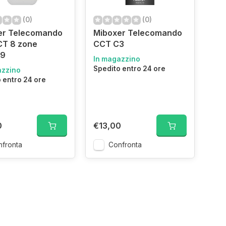
(0)
(0)
er Telecomando
Miboxer Telecomando
T 8 zone
CCT C3
89
In magazzino
Spedito entro 24 ore
azzino
 entro 24 ore
0
€13,00
fronta
Confronta