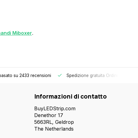
mandi Miboxer
.
basato su 2433 recensioni
Spedizione gratuita
Ordini superiori 
Informazioni di contatto
BuyLEDStrip.com
Denethor 17
5663RL, Geldrop
The Netherlands