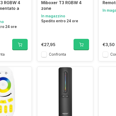
B3 RGBW 4
Miboxer T3 RGBW 4
Remot
imentato a
zone
In mag
In magazzino
Spedito entro 24 ore
no
tro 24 ore
€27,95
€3,50
nta
Confronta
Con