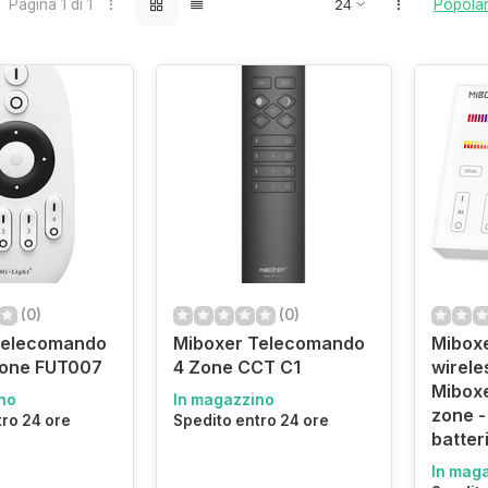
Pagina 1 di 1
Popolar
(0)
(0)
Telecomando
Miboxer Telecomando
Miboxe
zone FUT007
4 Zone CCT C1
wirele
Mibox
no
In magazzino
zone -
tro 24 ore
Spedito entro 24 ore
batter
In mag