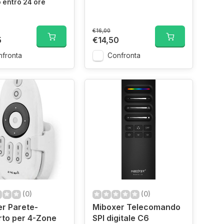
 entro 24 ore
€16,00
5
€14,50
fronta
Confronta
(0)
(0)
r Parete-
Miboxer Telecomando
to per 4-Zone
SPI digitale C6