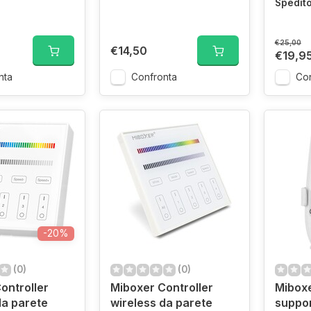
Spedito
€25,00
€14,50
€19,9
nta
Confronta
Con
-20%
(0)
(0)
ontroller
Miboxer Controller
Miboxe
da parete
wireless da parete
suppor