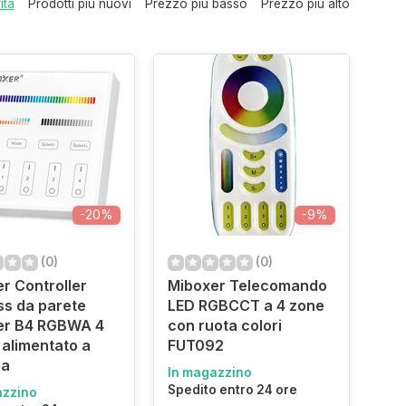
ità
Prodotti più nuovi
Prezzo più basso
Prezzo più alto
-20%
-9%
(0)
(0)
r Controller
Miboxer Telecomando
ss da parete
LED RGBCCT a 4 zone
er B4 RGBWA 4
con ruota colori
 alimentato a
FUT092
ia
In magazzino
Spedito entro 24 ore
azzino