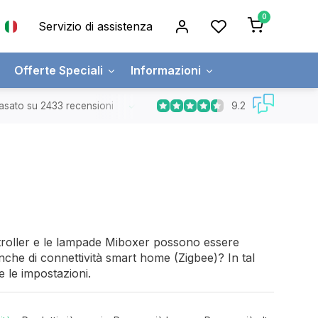
0
Servizio di assistenza
Offerte Speciali
Informazioni
9.2
asato su 2433 recensioni
Spedizione gratuita
Ordini superiori a
ontroller e le lampade Miboxer possono essere
nche di connettività smart home (Zigbee)? In tal
 le impostazioni.