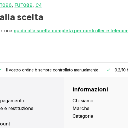
T096
,
FUT089
,
C4
alla scelta
per una
guida alla scelta completa per controller e teleco
Il vostro ordine è sempre controllato manualmente
.
9.2/10
Informazioni
i pagamento
Chi siamo
e e restituzione
Marche
Categorie
count