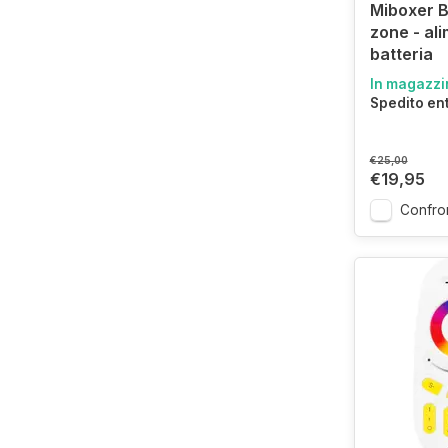
Miboxer 
zone - al
batteria
In magazzi
Spedito en
€25,00
€19,95
Confro