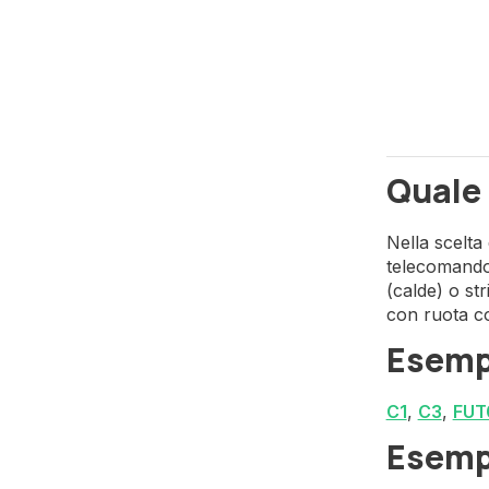
Quale
Nella scelta
telecomando 
(calde) o st
con ruota c
Esemp
C1
,
C3
,
FUT
Esemp