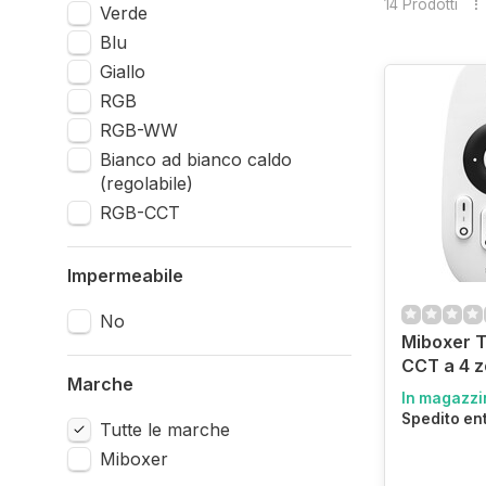
14 Prodotti
Verde
Blu
Giallo
RGB
RGB-WW
Bianco ad bianco caldo
(regolabile)
RGB-CCT
Impermeabile
No
Miboxer 
CCT a 4 
Marche
In magazzi
Spedito en
Tutte le marche
Miboxer