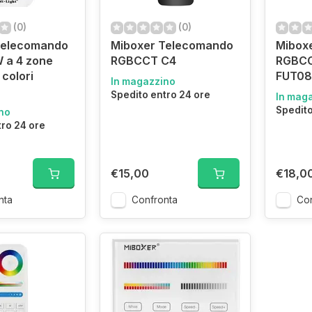
(0)
(0)
Telecomando
Miboxer Telecomando
Mibox
 a 4 zone
RGBCCT C4
RGBCC
 colori
FUT0
In magazzino
Spedito entro 24 ore
In mag
Spedito
no
tro 24 ore
€15,00
€18,0
nta
Confronta
Con