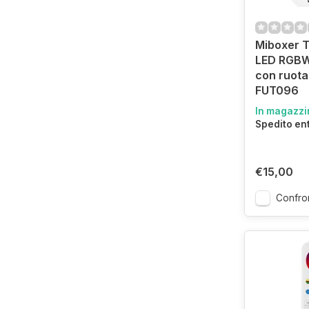
Miboxer 
LED RGBW
con ruota
FUT096
In magazzi
Spedito en
€15,00
Confro