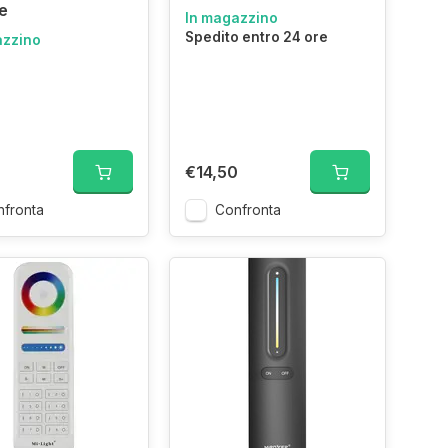
e
In magazzino
Spedito entro 24 ore
azzino
€14,50
fronta
Confronta