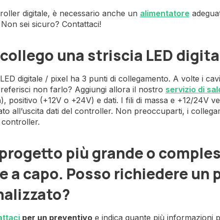
troller digitale, è necessario anche un
alimentatore
adeguato
. Non sei sicuro? Contattaci!
ollego una striscia LED digita
 LED digitale / pixel ha 3 punti di collegamento. A volte i ca
Preferisci non farlo? Aggiungi allora il nostro
servizio di sa
, positivo (+12V o +24V) e dati. I fili di massa e +12/24V ven
ato all’uscita dati del controller. Non preoccuparti, i colle
controller.
progetto più grande o comples
e a capo. Posso richiedere un 
nalizzato?
ttaci
per un preventivo
e indica quante più informazioni poss