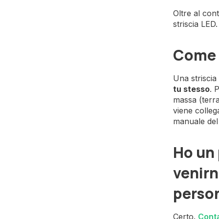
Oltre al con
striscia LED
Come c
Una striscia
tu stesso
. 
massa (terra)
viene colleg
manuale del 
Ho un 
venirn
perso
Certo.
Conta