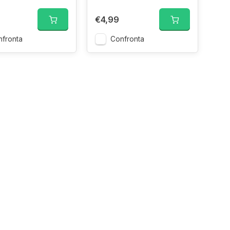
€4,99
fronta
Confronta