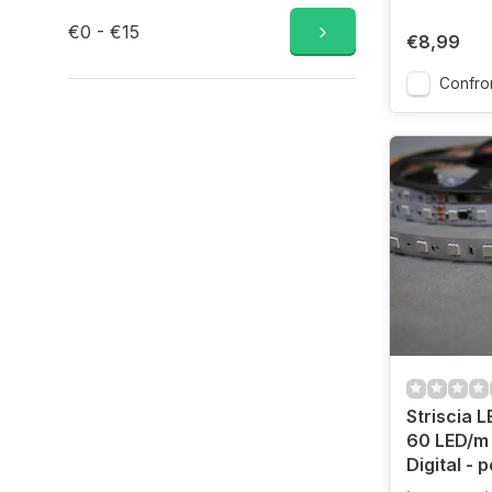
€0 - €15
€8,99
Confro
Striscia L
60 LED/m
Digital - 