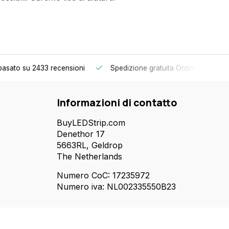
basato su 2433 recensioni
Spedizione gratuita
Ordini superiori 
Informazioni di contatto
BuyLEDStrip.com
Denethor 17
5663RL, Geldrop
The Netherlands
Numero CoC: 17235972
Numero iva: NL002335550B23