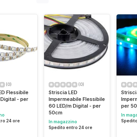
(0)
(0)
ED Flessibile
Striscia LED
Strisc
igital - per
Impermeabile Flessibile
Imperm
60 LED/m Digital - per
per 5
50cm
no
In mag
tro 24 ore
Spedito
In magazzino
Spedito entro 24 ore