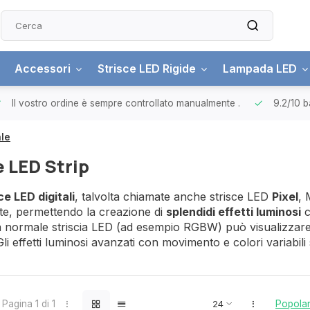
Accessori
Strisce LED Rigide
Lampada LED
Il vostro ordine è sempre controllato manualmente
.
9.2/10
b
ale
e LED Strip
ce LED digitali
, talvolta chiamate anche strisce LED
Pixel
, 
te, permettendo la creazione di
splendidi effetti luminosi
c
a normale striscia LED (ad esempio RGBW) può visualizzare u
li effetti luminosi avanzati con movimento e colori variabili
Pagina 1 di 1
Popolar