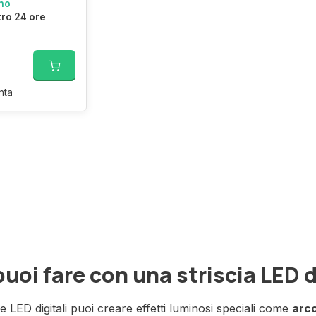
no
tro 24 ore
nta
uoi fare con una striscia LED di
e LED digitali puoi creare effetti luminosi speciali come
arco