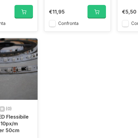
€11,95
€5,50
nta
Confronta
Con
(0)
ED Flessibile
 10px/m
per 50cm