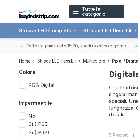
Tutte le
categorie
Strisce LED Completa
Strisce LED flessibili
 € 150.
Ordinato prima delle 15:00, spediti lo stesso giorno
.
Home
Strisce LED flessibili
Multicolore
Pixel / Digit
Digital
Colore
RGB Digital
Con le
stris
singolarmen
speciali. Un
Impermeabile
lunghezza. G
digitale.
No
Sì (IP65)
Sì (IP68)
5 Prodotti