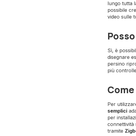
lungo tutta l
possibile cr
video sulle t
Posso 
Sì, è possibil
disegnare es
persino rip
più controll
Come s
Per utilizza
semplici
adat
per installa
connettività
tramite
Zigb