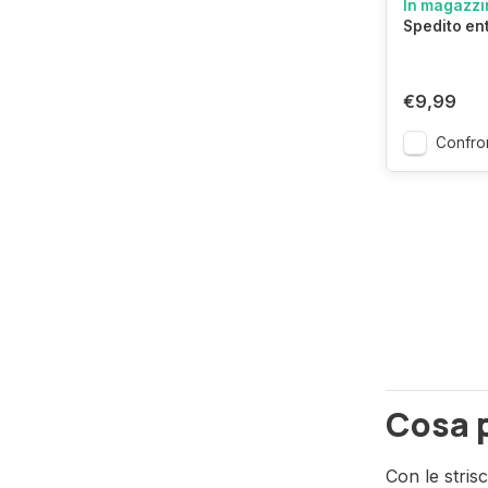
In magazzi
Spedito en
€9,99
Confro
Cosa p
Con le strisc