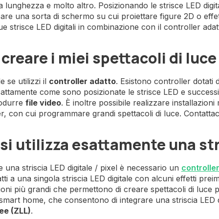
a lunghezza e molto altro. Posizionando le strisce LED digital
eare una sorta di schermo su cui proiettare figure 2D o effett
ue strisce LED digitali in combinazione con il controller adat
creare i miei spettacoli di luce
e se utilizzi il
controller adatto
. Esistono controller dotati 
attamente come sono posizionate le strisce LED e successi
rodurre
file video
. È inoltre possibile realizzare installazio
er, con cui programmare grandi spettacoli di luce. Contatt
i utilizza esattamente una str
re una striscia LED digitale / pixel è necessario un
controller
ti a una singola striscia LED digitale con alcuni effetti prei
zioni più grandi che permettono di creare spettacoli di luce
 smart home, che consentono di integrare una striscia LED d
ee (ZLL)
.